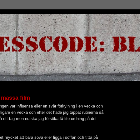
 massa film
gen var influensa eller en svår förkylning i en vecka och
erligare en vecka och efter det hade jag tappat rutinerna så
å ett tag men nu ska jag försöka få lite ordning på det
et mycket att bara sova eller ligga i soffan och titta på