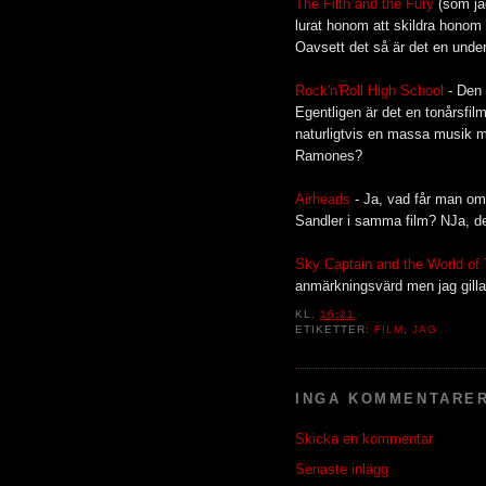
The Filth and the Fury
(som ja
lurat honom att skildra hono
Oavsett det så är det en under
Rock'n'Roll High School
- Den 
Egentligen är det en tonårsfi
naturligtvis en massa musik me
Ramones?
Airheads
- Ja, vad får man o
Sandler i samma film? NJa, det 
Sky Captain and the World of
anmärkningsvärd men jag gillar 
KL.
16:21
ETIKETTER:
FILM
,
JAG
INGA KOMMENTARER
Skicka en kommentar
Senaste inlägg