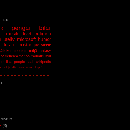
TTER
ik
pengar
bilar
r
musik
livet
religion
r
uteliv
microsoft
humor
litteratur
bostad
jag
teknik
kärleken
medicin
miljö
fantasy
sor
science fiction
monarki
mat
film
lista
google
saab
wikipedia
ebook
juridik
rasism
vetenskap
öl
NS
GARKIV
15
(3)