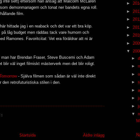
g inte sett) eftersom han ansåg att Malcolm McLaren
►
20
m som demonmanagern och tonat ner bandets egna roll.
►
20
hållande film.
►
20
här hittade jag i en reaback och det var ett bra köp.
►
20
lm på låg budget men räddas tack vare humorn och
►
20
d Ramones. Favoritcitat: Vet era föräldrar att ni är
►
20
▼
20
m man har Brendan Fraser, Steve Buscemi och Adam
►
blir väl inget filmiskt mästerverk men det blir roligt.
►
►
o
 Tomorrow
- Själva filmen som sådan är väl inte direkt
►
s
den retrofuturistiska stilen i den.
►
a
►
j
►
j
▼
:
M
Na
Startsida
Äldre inlägg