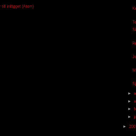
ill inlägget (Atom)
K
T
Si
R
J
M
S
►
a
►
►
f
►
j
►
20