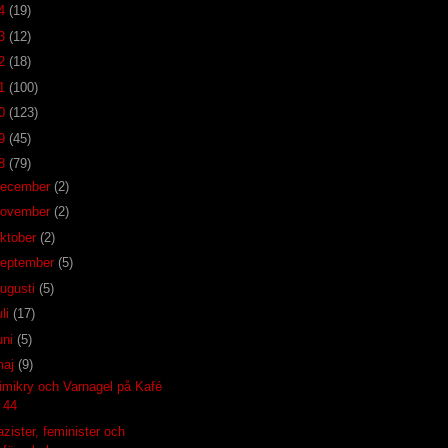
14
(19)
13
(12)
12
(18)
11
(100)
10
(123)
09
(45)
08
(79)
december
(2)
november
(2)
ktober
(2)
eptember
(5)
ugusti
(5)
uli
(17)
uni
(5)
maj
(9)
imikry och Varnagel på Kafé
44
zister, feminister och