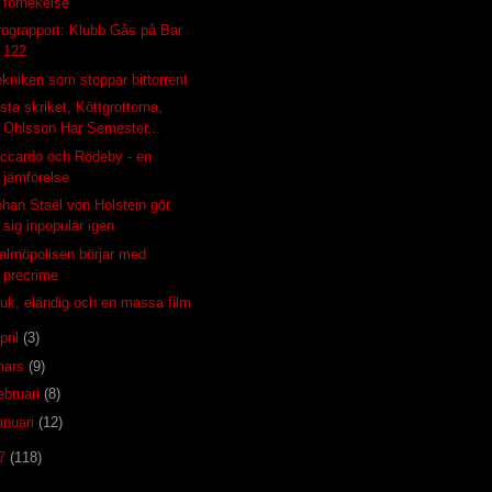
förnekelse
rograpport: Klubb Gås på Bar
122
ekniken som stoppar bittorrent
sta skriket, Köttgrottorna,
Ohlsson Har Semester...
iccardo och Rödeby - en
jämförelse
ohan Staël von Holstein gör
sig inpopulär igen
almöpolisen börjar med
precrime
juk, eländig och en massa film
pril
(3)
mars
(9)
ebruari
(8)
anuari
(12)
07
(118)