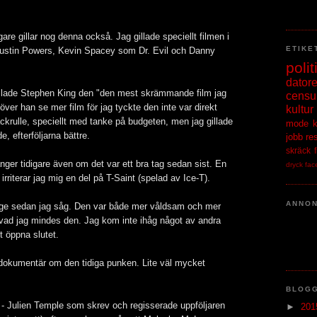
gare gillar nog denna också. Jag gillade speciellt filmen i
ETIKE
ustin Powers, Kevin Spacey som Dr. Evil och Danny
polit
datore
allade Stephen King den "den mest skrämmande film jag
censu
över han se mer film för jag tyckte den inte var direkt
kultur
rulle, speciellt med tanke på budgeten, men jag gillade
mode
 efterföljarna bättre.
jobb
re
skräck
ånger tidigare även om det var ett bra tag sedan sist. En
dryck
fac
rriterar jag mig en del på T-Saint (spelad av Ice-T).
ANNO
nge sedan jag såg. Den var både mer våldsam och mer
vad jag mindes den. Jag kom inte ihåg något av andra
t öppna slutet.
 dokumentär om den tidiga punken. Lite väl mycket
BLOG
- Julien Temple som skrev och regisserade uppföljaren
►
20