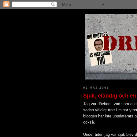
02 MAJ 2008
Sjuk, eländig och en
Jag var däckad i vad som antin
sedan väldigt trött i minst ytt
bloggen har inte uppdaterats p
också.
Under tiden jag var sjuk blev d