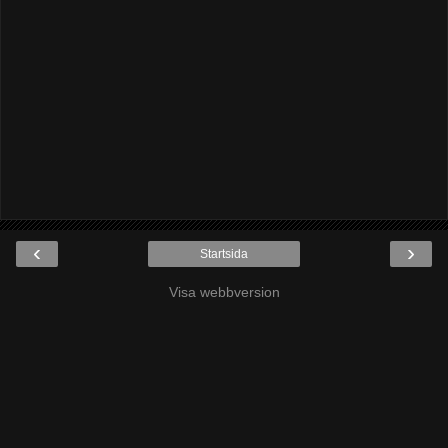
‹
›
Startsida
Visa webbversion