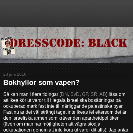
23 juni 2010
Bokhyllor som vapen?
Så kan man i flera tidingar (
DN
,
SvD
,
GP
,
SR
,
AB
) läsa om
att Ikea kör ut varor till illegala Israeliska bosättningar på
ockuperad mark fast inte till närliggande palestinska byar.
Fast nu är det väl strängt taget inte Ikeas fel eftersom det är
den israeliska armén som kräver den apartheidpolitiken
(även om man har möjligheten att vägra stödja
ockupationen genom att inte köra ut varor dit alls). Jag antar