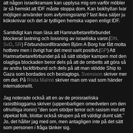
att någon israelkramare kan upplysa mig om varför möbler
är så hemskt att IDF måste stoppa dom. Kan bokhyllan Ivar
möjligen använder som avfyrningsramp? fast Ikea säljer ju
köksknivar och det är tydligen hemska vapen enligt IDF.
Samtidigt kan man läsa att Hamnarbetareförbundet
blockerat lastning och lossning av israeliska varor.(
DN
,
SvD
,
SR
) Förbundsordföranden Björn A Borg har fått motta
hotbrev men i övrigt har det mest varit positivt.(
GP
) Att
Hamnarbetareförbundet på så sätt stödjer kampen mot den
olagliga blockaden beror dels på att de ombetts att göra så
av andra fackförbund och dels på att man stödde Ship to
Gaza som bordades och beslagtogs.
Svensson
skriver mer
om det. På
Röda Malmö
skriver man om vad som händer
internationellt.
Jag noterade också att en av de proisraeliska
rasistbloggarna skriver (uppenbarligen omedveten om den
ofrivilliga ironin) "den som stödjer terror och rasism mot ett
utpekat folk, blottar också strupen på ett väldigt dumt sätt."
Jo, det håller jag med om, men antagligen inte på det sätt
som personen i fråga tänker sig.