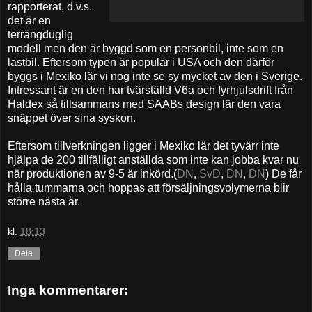
rapporterat, d.v.s.
det är en
terrängduglig
modell men den är byggd som en personbil, inte som en
lastbil. Eftersom typen är populär i USA och den därför
byggs i Mexiko lär vi nog inte se sy mycket av den i Sverige.
Intressant är en den har tvärställd V6a och fyrhjulsdrift från
Haldex så tillsammans med SAABs design lär den vara
snäppet över sina syskon.
Eftersom tillverkningen ligger i Mexiko lär det tyvärr inte
hjälpa de 200 tillfälligt anställda som inte kan jobba kvar nu
när produktionen av 9-5 är inkörd.(
DN
,
SvD
,
DN
,
DN
) De får
hålla tummarna och hoppas att försäljningsvolymerna blir
större nästa år.
kl.
18:13
Dela
Inga kommentarer: