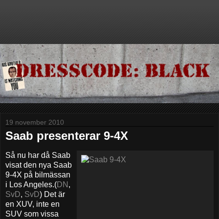
19 november 2010
Saab presenterar 9-4X
Så nu har då Saab
visat den nya Saab
9-4X på bilmässan
i Los Angeles.(
DN
,
SvD
,
SvD
) Det är
en XUV, inte en
SUV som vissa