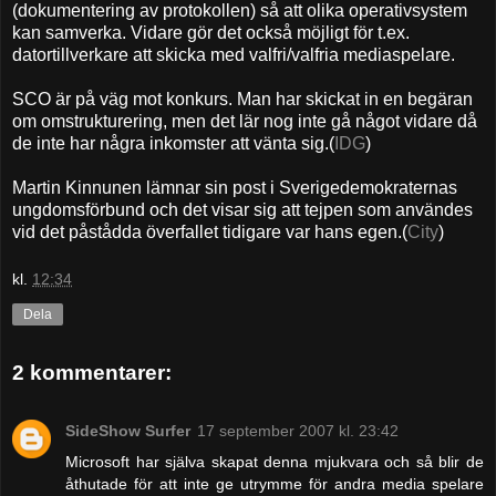
(dokumentering av protokollen) så att olika operativsystem
kan samverka. Vidare gör det också möjligt för t.ex.
datortillverkare att skicka med valfri/valfria mediaspelare.
SCO är på väg mot konkurs. Man har skickat in en begäran
om omstrukturering, men det lär nog inte gå något vidare då
de inte har några inkomster att vänta sig.(
IDG
)
Martin Kinnunen lämnar sin post i Sverigedemokraternas
ungdomsförbund och det visar sig att tejpen som användes
vid det påstådda överfallet tidigare var hans egen.(
City
)
kl.
12:34
Dela
2 kommentarer:
SideShow Surfer
17 september 2007 kl. 23:42
Microsoft har själva skapat denna mjukvara och så blir de
åthutade för att inte ge utrymme för andra media spelare