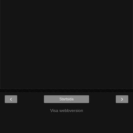
‹
›
Startsida
Visa webbversion