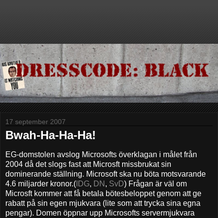
17 september 2007
Bwah-Ha-Ha-Ha!
EG-domstolen avslog Microsofts överklagan i målet från
2004 då det slogs fast att Microsft missbrukat sin
dominerande ställning. Microsoft ska nu böta motsvarande
4.6 miljarder kronor.(
IDG
,
DN
,
SvD
) Frågan är väl om
Microsft kommer att få betala bötesbeloppet genom att ge
rabatt på sin egen mjukvara (lite som att trycka sina egna
pengar). Domen öppnar upp Microsofts servermjukvara