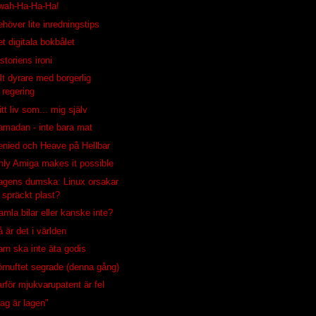
wah-Ha-Ha-Ha!
höver lite inredningstips
t digitala bokbålet
storiens ironi
lt dyrare med borgerlig
regering
tt liv som... mig själv
amadan - inte bara mat
enied och Heave på Hellbar
nly Amiga makes it possible
agens dumska: Linux orsakar
spräckt plast?
mla bilar eller kanske inte?
 är det i världen
arn ska inte äta godis
örnuftet segrade (denna gång)
rför mjukvarupatent är fel
Jag är lagen"