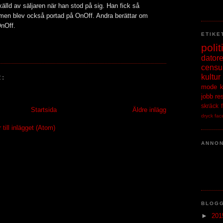
lld av säljaren när han stod på sig. Han fick så
men blev också portad på OnOff. Andra berättar om
OnOff.
ETIKE
polit
datore
censu
kultur
:
mode
jobb
re
skräck
Startsida
Äldre inlägg
dryck
fac
ill inlägget (Atom)
ANNO
BLOG
►
20