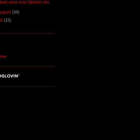
land orkar man faktiskt inte
ugusti
(34)
uli
(15)
S
rner