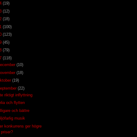
14
(19)
13
(12)
12
(18)
11
(100)
10
(123)
09
(45)
08
(79)
07
(118)
december
(10)
november
(18)
ktober
(19)
eptember
(22)
te riktigt inflyttning
lia och flytten
lligare och bättre
ljöfarlig musik
er konkurrens ger högre
priser?