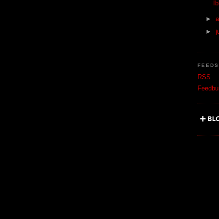
Ib
►
a
►
j
FEED
RSS
Feedbu