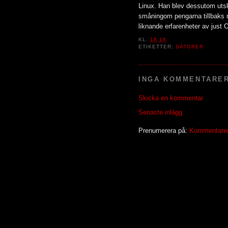
Linux. Han blev dessutom utskä
småningom pengarna tillbaks 
liknande erfarenheter av just 
KL.
18:18
ETIKETTER:
DATORER
INGA KOMMENTARER
Skicka en kommentar
Senaste inlägg
Prenumerera på:
Kommentarer t