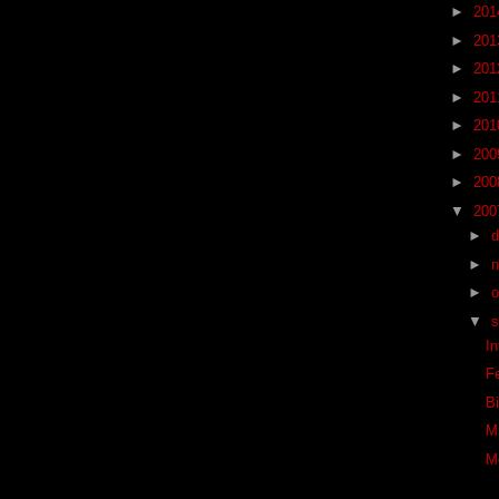
►
20
►
20
►
20
►
20
►
20
►
20
►
20
▼
20
►
►
►
o
▼
s
In
Fe
Bi
Mi
M