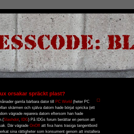
x orsakar spräckt plast?
ånader gamla bärbara dator till
PC World
(heter PC
mellan skärmen och själva datorn hade börjat spricka (ett
en dom vägrade reparera datorn eftersom han hade
.(
Slashdot
,
IDG
) På IDGs forum berättar en person att
 sak. Där vägrade
OnOff
att fixa hans trasiga tangentbord
erkat sina rättigheter som konsument genom att installera