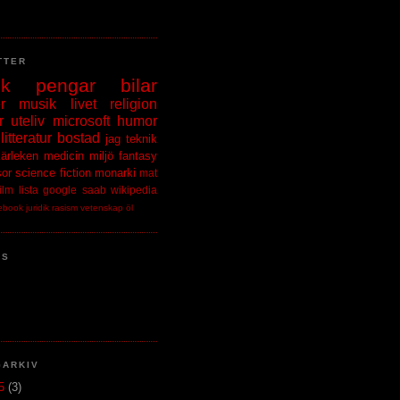
TTER
ik
pengar
bilar
r
musik
livet
religion
r
uteliv
microsoft
humor
litteratur
bostad
jag
teknik
kärleken
medicin
miljö
fantasy
sor
science fiction
monarki
mat
film
lista
google
saab
wikipedia
ebook
juridik
rasism
vetenskap
öl
NS
GARKIV
15
(3)