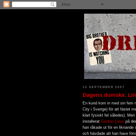
12 SEPTEMBER 2007
Dagens dumska: Linu
En kund kom in med sin fem m
City i Sverige) för att fästet 
klart fysiskt fel således). M
installerat
Gentoo Linux
på den
han råkade ut för en liknande
och hävdade att han have förv