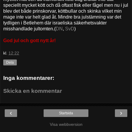
speciellt mycket kött och då oftast fisk eller fågel men nu i jul
blev det både prinskorvar, köttbullar och skinka vilket min
mage inte var helt glad åt. Mindre bra julstämning var det
tydligen i Betlehem där israeliska säkerhetsvakter
misshandlade jultomten.(
DN
,
SvD
)
God jul och gott nytt år!
kl.
12:22
Dela
Inga kommentarer:
Skicka en kommentar
‹
›
Startsida
Visa webbversion