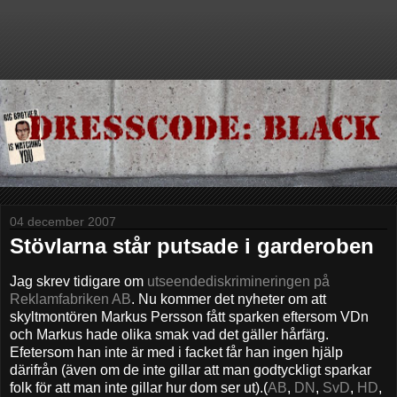
04 december 2007
Stövlarna står putsade i garderoben
Jag skrev tidigare om
utseendediskrimineringen på
Reklamfabriken AB
. Nu kommer det nyheter om att
skyltmontören Markus Persson fått sparken eftersom VDn
och Markus hade olika smak vad det gäller hårfärg.
Efetersom han inte är med i facket får han ingen hjälp
därifrån (även om de inte gillar att man godtyckligt sparkar
folk för att man inte gillar hur dom ser ut).(
AB
,
DN
,
SvD
,
HD
,