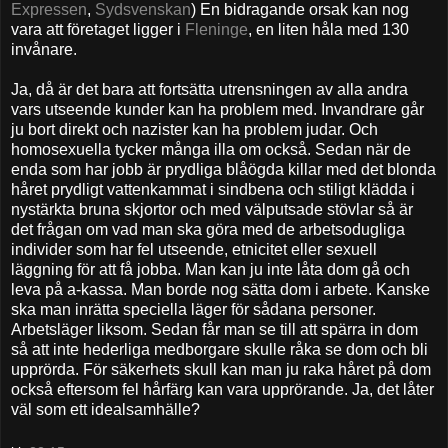
Expressen
,
Sydsvenskan
) En bidragande orsak kan nog
vara att företaget ligger i
Fleninge
, en liten håla med 130
invånare.
Ja, då är det bara att fortsätta utrensningen av alla andra
vars utseende kunder kan ha problem med. Invandrare går
ju bort direkt och nazister kan ha problem judar. Och
homosexuella tycker många illa om också. Sedan när de
enda som har jobb är prydliga blåögda killar med det blonda
håret prydligt vattenkammat i sindbena och stiligt klädda i
nystärkta bruna skjortor och med välputsade stövlar så är
det frågan om vad man ska göra med de arbetsodugliga
individer som har fel utseende, etnicitet eller sexuell
läggning för att få jobba. Man kan ju inte låta dom gå och
leva på a-kassa. Man borde nog sätta dom i arbete. Kanske
ska man inrätta speciella läger för sådana personer.
Arbetsläger liksom. Sedan får man se till att spärra in dom
så att inte hederliga medborgare skulle råka se dom och bli
upprörda. För säkerhets skull kan man ju raka håret på dom
också eftersom fel hårfärg kan vara upprörande. Ja, det låter
väl som ett idealsamhälle?