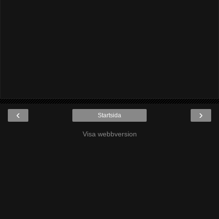
‹
›
Startsida
Visa webbversion