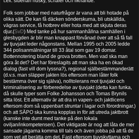
t.ex. siberian husky, schäfer och liknande.
Folk som jobbar med naturfrågor är vana att bli hotade på
olika sätt. De kan få däcken sönderskurna, bli utskällda,
vägras service, få hotbrev eller hota med att skjuta deras
djur.(
SvD
) Med tanke på hur sammanhållna samhällen i
glesbygden är blir man knappast förvånad över att så få fall
av tjuvjakt leder någonstans. Mellan 1995 och 2005 ledde
344 polisanmälningar till 33 åtal som gav 19 domar.
Bottennotering bland de grova brotten. Men vad ska man
göra åt det? Det har föreslagits att man ska ha en ökad
dialog (fast vill dom lyssna?), regional själbestämmanderätt
(d.v.s. man släpper jakten lös eftersom man låter folk
bestämma över sig själva), nolltolerans mot tjuvjakt och
kriminalisering av förberedelse av tjuvjakt (detta kan funka,
då skulle typer som Folke Johansson och Tomas Brynils
sitta löst. Ett alternativ är att dra in vapen- och jaktlicens
eftersom dom så uppenbart struntar i lagar och förordningar.)
och att SÄPO ska kunna kopplas in för att utreda jaktbrott
(kanske inte dumt med tanke på den lokala
oviljan/inkompetensen). Det viktigaste är nog att låta de mer
sansade jägarna komma till tals och även jobba på att få de
som vet att berätta om det. Fast eftersom tjuvskyttarna och