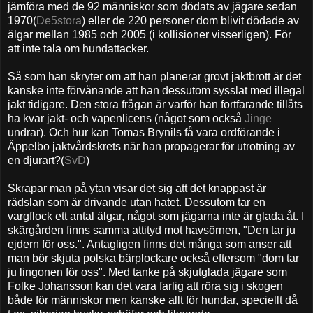
jämföra med de 92 människor som dödats av jägare sedan
1970(
De5stora
) eller de 220 personer dom blivit dödade av
älgar mellan 1985 och 2005 (i kollisioner visserligen). För
att inte tala om hundattacker.
Så som han skryter om att han planerar grovt jaktbrott är det
kanske inte förvånande att han dessutom sysslat med illegal
jakt tidigare. Den stora frågan är varför han fortfarande tillåts
ha kvar jakt- och vapenlicens (något som också
Jinge
undrar). Och hur kan Tomas Brynils få vara ordförande i
Äppelbo jaktvårdskrets när han propagerar för utrotning av
en djurart?(
SvD
)
Skrapar man på ytan visar det sig att det knappast är
rädslan som är drivande utan hatet. Dessutom tar en
vargflock ett antal älgar, något som jägarna inte är glada åt. I
skärgården finns samma attityd mot havsörnen, "Den tar ju
ejdern för oss.". Antagligen finns det många som anser att
man bör skjuta polska bärplockare också eftersom "dom tar
ju lingonen för oss". Med tanke på skjutglada jägare som
Folke Johansson kan det vara farlig att röra sig i skogen
både för människor men kanske allt för hundar, speciellt då