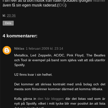
I sin iver att få bort musik från nätet lyckades tydligen
Warner
även få sin egen musik raderad.(
IDG
)
kl.
20:36
Dela
4 kommentarer:
Niklas
1 februari 2009 kl. 23:14
Metallica, Led Zeppelin, AC/DC, Pink Floyd, The Beatles
och Tool är exempel på band som själva valt att stå utanför
Spotify.
U2 finns kvar i sin helhet.
Det kommer att skrivas kontrakt med små bolag och det
mesta som försvinner kommer därmed att komma tillbaka.
Kolla gärna in
den här bloggen
där det listas vad som är
nytt på Spotify, vilket i mitt tycke blir mer positivt än att lista