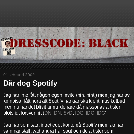
01 februari 2009
Där dog Spotify
Jag har inte fått någon egen invite (hin, hint!) men jag har av
kompisar fått höra att Spotify har ganska klent musikutbud
men nu har det blivit ännu klenare då massor av artister
plötsligt försvunnit.(
DN
,
DN
,
SvD
,
IDG
,
IDG
,
IDG
)
Jag har som sagt inget eget konto på Spotify men jag har
sammanställt vad andra har sagt och de artister som