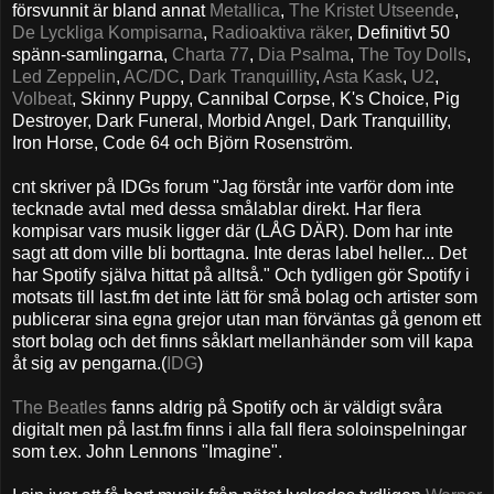
försvunnit är bland annat
Metallica
,
The Kristet Utseende
,
De Lyckliga Kompisarna
,
Radioaktiva räker
, Definitivt 50
spänn-samlingarna,
Charta 77
,
Dia Psalma
,
The Toy Dolls
,
Led Zeppelin
,
AC/DC
,
Dark Tranquillity
,
Asta Kask
,
U2
,
Volbeat
, Skinny Puppy, Cannibal Corpse, K's Choice, Pig
Destroyer, Dark Funeral, Morbid Angel, Dark Tranquillity,
Iron Horse, Code 64 och Björn Rosenström.
cnt skriver på IDGs forum "Jag förstår inte varför dom inte
tecknade avtal med dessa smålablar direkt. Har flera
kompisar vars musik ligger där (LÅG DÄR). Dom har inte
sagt att dom ville bli borttagna. Inte deras label heller... Det
har Spotify själva hittat på alltså." Och tydligen gör Spotify i
motsats till last.fm det inte lätt för små bolag och artister som
publicerar sina egna grejor utan man förväntas gå genom ett
stort bolag och det finns såklart mellanhänder som vill kapa
åt sig av pengarna.(
IDG
)
The Beatles
fanns aldrig på Spotify och är väldigt svåra
digitalt men på last.fm finns i alla fall flera soloinspelningar
som t.ex. John Lennons "Imagine".