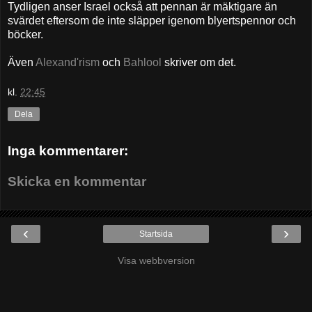
Tydligen anser Israel också att pennan är mäktigare än
svärdet eftersom de inte släpper igenom blyertspennor och
böcker.
Även
Alexand'rism
och
Bahlool
skriver om det.
kl.
22:45
Dela
Inga kommentarer:
Skicka en kommentar
‹
›
Startsida
Visa webbversion