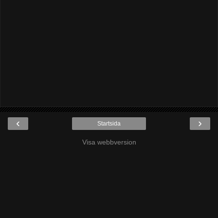
‹
›
Startsida
Visa webbversion