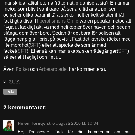
mänskliga rättigheterna (rätten att organisera sig). En annan
metod som blivit vanligare på senare tid är att polisen
och/eller olika paramilitära styrkor helt enkelt skjuter ihjäl
fackligt aktiva. I
liberalismens Chile
var en populär metod att
flyga ut fackligt aktiva med helikopter över haven och sedan
slänga dom över bord. Sedan är det bara för polisen att
lägga ner p.g.a. "brist på bevis". Fast det kanske räcker med
lite mordhot(
SFT
) eller att sparka de som är med i
facket(
SFT
). Eller så kan man skapa skenrättegångar(
SFT
)
så ser allt lagligt och fint ut.
Även
Folket
och
Arbetarbladet
har kommenterat.
kl.
21:19
Dela
2 kommentarer:
Helen Törnqvist
6 augusti 2010 kl. 10:34
Hej Dresscode. Tack för din kommentar om min