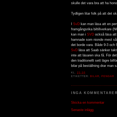
skulle det vara bra att ha ho
Tydligen litar folk på att det s
I
SvD
kan man läsa att en per
framgångsrika biltillverkare (N
kan man i
SVD
också läsa att
hamnade som nionde mest sålda
det borde vara. Både 9-3 och 
SvD
läsa att Saab sänker takt
inte att läsaren ska få. För det
den traditionellt sett lägre bil
bilar på beställning drar man s
KL.
21:10
ETIKETTER:
BILAR
,
PENGAR
INGA KOMMENTARER
Skicka en kommentar
Senaste inlägg