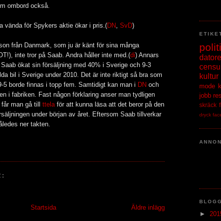
nom ombord också.
ka vända för Spykers aktie ökar i pris.(
DN
,
SvD
)
ETIKE
polit
son från Danmark, som ju är känt för sina många
OT!), inte tror på Saab. Andra håller inte med.(
di
) Annars
datore
 Saab ökat sin försäljning med 40% i Sverige och 9-3
censu
 bil i Sverige under 2010. Det är inte riktigt så bra som
kultur
9-5 borde finnas i topp fem. Samtidigt kan man i
DN
och
mode
en i fabriken. Fast någon förklaring anser man tydligen
jobb
re
 får man gå till
ttela
för att kunna läsa att det beror på den
skräck
försäljningen under början av året. Eftersom Saab tillverkar
dryck
fac
åledes ner takten.
ANNO
:
BLOG
Startsida
Äldre inlägg
►
20