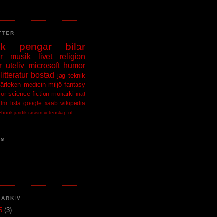
TTER
ik
pengar
bilar
r
musik
livet
religion
r
uteliv
microsoft
humor
litteratur
bostad
jag
teknik
kärleken
medicin
miljö
fantasy
sor
science fiction
monarki
mat
film
lista
google
saab
wikipedia
ebook
juridik
rasism
vetenskap
öl
NS
GARKIV
15
(3)