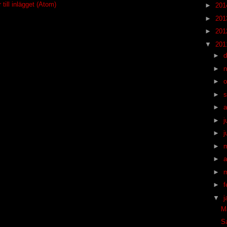
ill inlägget (Atom)
►
20
►
20
►
20
▼
20
►
►
►
o
►
s
►
a
►
j
►
j
►
►
a
►
►
f
▼
j
M
S