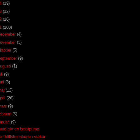
14
(19)
13
(12)
12
(18)
11
(100)
december
(4)
november
(3)
ktober
(5)
eptember
(9)
ugusti
(1)
uli
(9)
uni
(8)
maj
(12)
pril
(26)
mars
(9)
ebruari
(5)
anuari
(9)
aud gör en bröstpump
amhällskunskapen verkar