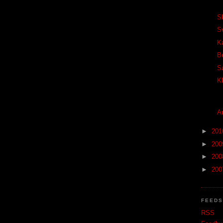
S
S
Ka
B
S
K
A
►
20
►
20
►
20
►
20
FEED
RSS