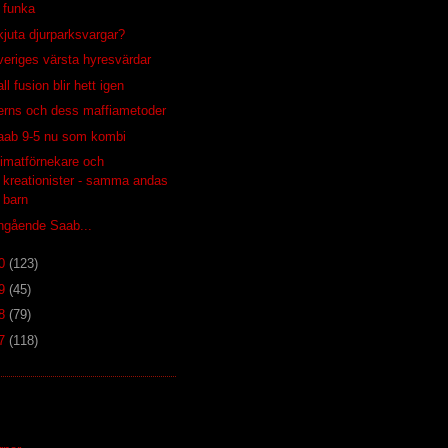
funka
kjuta djurparksvargar?
veriges värsta hyresvärdar
ll fusion blir hett igen
erns och dess maffiametoder
aab 9-5 nu som kombi
limatförnekare och
kreationister - samma andas
barn
ngående Saab...
10
(123)
09
(45)
08
(79)
07
(118)
S