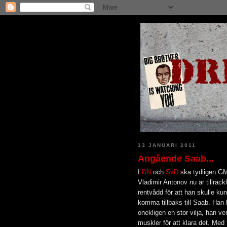
13 JANUARI 2011
Angående Saab...
I
DN
och
SvD
ska tydligen GM
Vladimir Antonov nu är tillräckl
rentvådd för att han skulle ku
komma tillbaks till Saab. Han 
onekligen en stor vilja, han ver
muskler för att klara det. Med