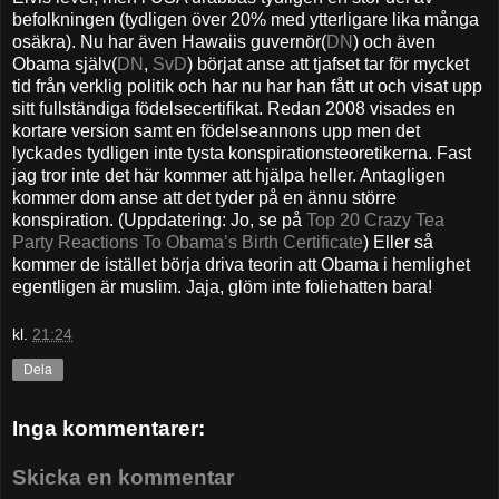
befolkningen (tydligen över 20% med ytterligare lika många
osäkra). Nu har även Hawaiis guvernör(
DN
) och även
Obama själv(
DN
,
SvD
) börjat anse att tjafset tar för mycket
tid från verklig politik och har nu har han fått ut och visat upp
sitt fullständiga födelsecertifikat. Redan 2008 visades en
kortare version samt en födelseannons upp men det
lyckades tydligen inte tysta konspirationsteoretikerna. Fast
jag tror inte det här kommer att hjälpa heller. Antagligen
kommer dom anse att det tyder på en ännu större
konspiration. (Uppdatering: Jo, se på
Top 20 Crazy Tea
Party Reactions To Obama’s Birth Certificate
) Eller så
kommer de istället börja driva teorin att Obama i hemlighet
egentligen är muslim. Jaja, glöm inte foliehatten bara!
kl.
21:24
Dela
Inga kommentarer:
Skicka en kommentar