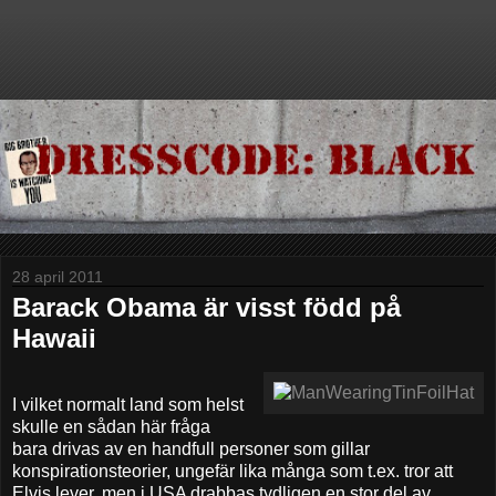
28 april 2011
Barack Obama är visst född på
Hawaii
I vilket normalt land som helst
skulle en sådan här fråga
bara drivas av en handfull personer som gillar
konspirationsteorier, ungefär lika många som t.ex. tror att
Elvis lever, men i USA drabbas tydligen en stor del av