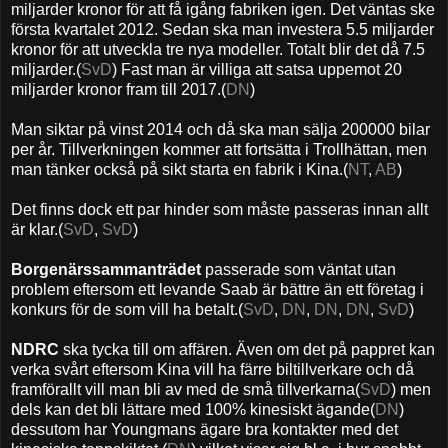
miljarder kronor för att få igång fabriken igen. Det väntas ske
första kvartalet 2012. Sedan ska man investera 5.5 miljarder
kronor för att utveckla tre nya modeller. Totalt blir det då 7.5
miljarder.(
SvD
) Fast man är villiga att satsa uppemot 20
miljarder kronor fram till 2017.(
DN
)
Man siktar på vinst 2014 och då ska man sälja 200000 bilar
per år. Tillverkningen kommer att fortsätta i Trollhättan, men
man tänker också på sikt starta en fabrik i Kina.(
NT
,
AB
)
Det finns dock ett par hinder som måste passeras innan allt
är klar.(
SvD
,
SvD
)
Borgenärssammanträdet
passerade som väntat utan
problem eftersom ett levande Saab är bättre än ett företag i
konkurs för de som vill ha betalt.(
SvD
,
DN
,
DN
,
DN
,
SvD
)
NDRC
ska tycka till om affären. Även om det på pappret kan
verka svårt eftersom Kina vill ha färre biltillverkare och då
framförallt vill man bli av med de små tillverkarna(
SvD
) men
dels kan det bli lättare med 100% kinesiskt ägande(
DN
)
dessutom har Youngmans ägare bra kontakter med det