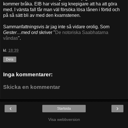
kommer bråka. EIB har visat sig knepigare att ha att göra
med. I värsta fall får man väl försöka lösa lånen i förtid och
på så sätt bli av med den kvarnstenen.
Sammanfattningsvis är jag inte så vidare orolig. Som
Gester…med ord
skriver "
De notoriska Saabhatarna
våndas
".
kl.
18:39
Dela
Inga kommentarer:
Skicka en kommentar
‹
›
Startsida
Visa webbversion