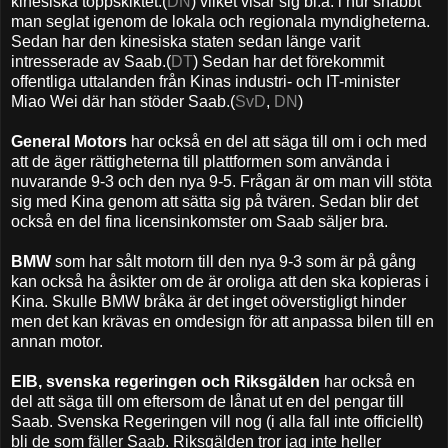
kinesiska toppskiktet.(
DN
) vilket visar sig bl.a. i hur snabbt
man seglat igenom de lokala och regionala myndigheterna.
Sedan har den kinesiska staten sedan länge varit
intresserade av Saab.(
DT
) Sedan har det förekommit
offentliga uttalanden från Kinas industri- och IT-minister
Miao Wei där han stöder Saab.(
SvD
,
DN
)
General Motors
har också en del att säga till om i och med
att de äger rättigheterna till plattformen som använda i
nuvarande 9-3 och den nya 9-5. Frågan är om man vill stöta
sig med Kina genom att sätta sig på tvären. Sedan blir det
också en del fina licensinkomster om Saab säljer bra.
BMW
som har sålt motorn till den nya 9-3 som är på gång
kan också ha åsikter om de är oroliga att den ska kopieras i
Kina. Skulle BMW bråka är det inget oöverstigligt hinder
men det kan krävas en omdesign för att anpassa bilen till en
annan motor.
EIB, svenska regeringen och Riksgälden
har också en
del att säga till om eftersom de lånat ut en del pengar till
Saab. Svenska Regeringen vill nog (i alla fall inte officiellt)
bli de som fäller Saab. Riksgälden tror jag inte heller