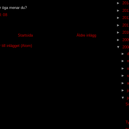
►
20
r öga menar du?
►
20
3:08
►
20
►
20
►
20
Startsida
Äldre inlägg
►
20
ill inlägget (Atom)
▼
20
►
►
►
o
►
s
►
a
►
j
▼
j
S
Ty