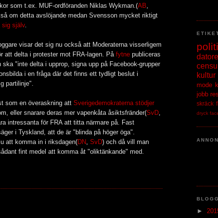
or som t.ex. MUF-ordföranden Niklas Wykman.(
AB
,
kså om detta avslöjande medan Svensson mycket riktigt
 sig själv
.
ETIKE
polit
bloggare visar det sig nu också att Moderaterna visserligem
ör att delta i protester mot FRA-lagen. På
fytne
publiceras
datore
n ska "inte delta i upprop, signa upp på Facebook-grupper
censu
onsbilda i en fråga där det finns ett tydligt beslut i
kultur
 partilinje".
mode
jobb
re
st som en överaskning att
Sverigedemokraterna stödjer
skräck
, eller snarare deras mer vapenkåta åsiktsfränder(
SvD
,
dryck
fac
ra intressanta för FRA att titta närmare på. Fast
äger i Tyskland, att de är "blinda på höger öga".
ANNO
ju att komma in i riksdagen(
DN
,
SvD
) och då vill man
tt sådant fint medel att komma åt "oliktänkande" med.
K
BLOG
►
20
.