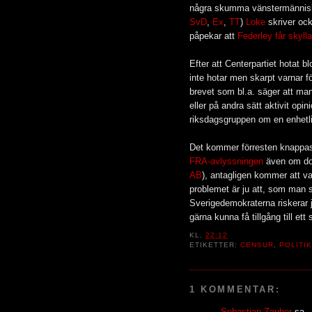
några skumma vänstermännisk
SvD
,
Ex
,
TT
)
Loke
skriver oc
påpekar att
Federley får skylla
Efter att Centerpartiet hotat 
inte hotar men skarpt varnar f
brevet som bl.a. säger att ma
eller på andra sätt aktivit opini
riksdagsgruppen om en enhetlig
Det kommer förresten knappa
FRA-avlyssningen
även om dom
AB
), antagligen kommer att va
problemet är ju att, som man s
Sverigedemokraterna riskerar 
gärna kunna få tillgång till e
KL.
22:12
ETIKETTER:
CENSUR
,
POLITI
1 KOMMENTAR:
Sebastian Zauber
sa..