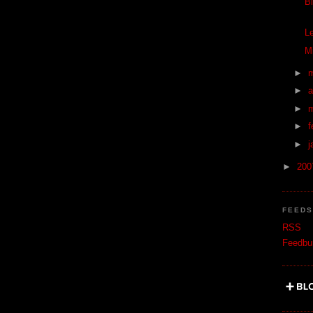
B
L
M
►
►
a
►
►
f
►
j
►
20
FEED
RSS
Feedbu