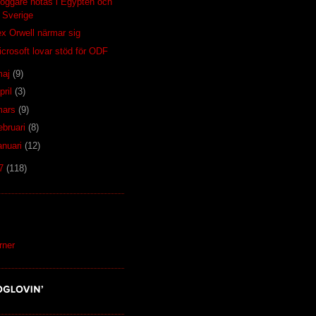
loggare hotas i Egypten och
Sverige
ex Orwell närmar sig
icrosoft lovar stöd för ODF
maj
(9)
pril
(3)
mars
(9)
ebruari
(8)
anuari
(12)
07
(118)
S
rner