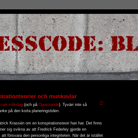
irationteorier och munkavlar
vart måndag
(och på
Opassande
). Tyvärr inte så
nke på den korta planeringstiden.
trick Krassén om en konspirationsteori han har. Det finns
nner sig svikna av att Fredrick Federley gjorde en
tt försvara den personliga integriteten. När det är istället