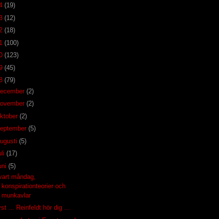
14
(19)
13
(12)
12
(18)
11
(100)
10
(123)
09
(45)
08
(79)
december
(2)
november
(2)
ktober
(2)
eptember
(5)
ugusti
(5)
uli
(17)
uni
(5)
vart måndag,
konspirationteorier och
munkavlar
st ... Reinfeldt hör dig ...