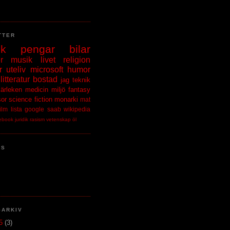
TTER
ik
pengar
bilar
r
musik
livet
religion
r
uteliv
microsoft
humor
litteratur
bostad
jag
teknik
kärleken
medicin
miljö
fantasy
sor
science fiction
monarki
mat
film
lista
google
saab
wikipedia
ebook
juridik
rasism
vetenskap
öl
NS
GARKIV
15
(3)