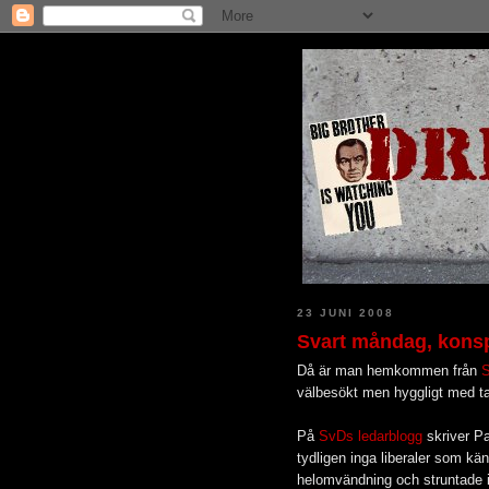
23 JUNI 2008
Svart måndag, konsp
Då är man hemkommen från
S
välbesökt men hyggligt med ta
På
SvDs ledarblogg
skriver Pa
tydligen inga liberaler som kä
helomvändning och struntade i a