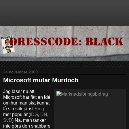
24 november 2009
Microsoft mutar Murdoch
Jag läser nu att
Microsoft har fått en idé
om hur man ska kunna
få sin söktjänst
Bing
mer populär.(
IDG
,
DN
,
SvD
) Nä, man tänker
inte göra den snabbare