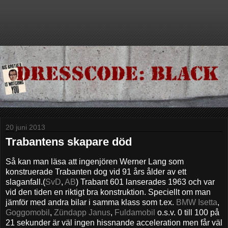
20 juni 2013
Trabantens skapare död
Så kan man läsa att ingenjören Werner Lang som
konstruerade Trabanten dog vid 91 års ålder av ett
slaganfall.(
SvD
,
AB
) Trabant 601 lanserades 1963 och var
vid den tiden en riktigt bra konstruktion. Speciellt om man
jämför med andra bilar i samma klass som t.ex.
BMW Isetta
,
Goggomobil
,
Zündapp Janus
,
Fuldamobil
o.s.v. 0 till 100 på
21 sekunder är väl ingen hissnande acceleration men får väl