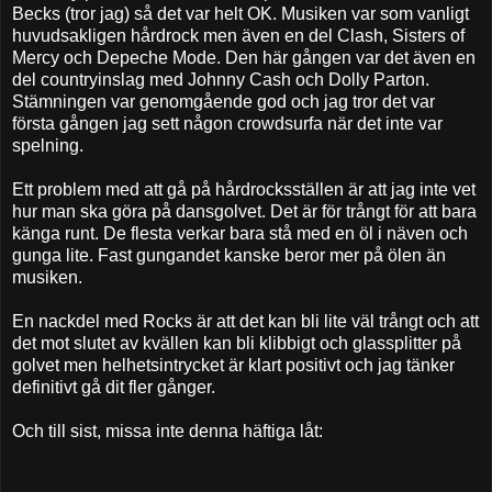
Becks (tror jag) så det var helt OK. Musiken var som vanligt
huvudsakligen hårdrock men även en del Clash, Sisters of
Mercy och Depeche Mode. Den här gången var det även en
del countryinslag med Johnny Cash och Dolly Parton.
Stämningen var genomgående god och jag tror det var
första gången jag sett någon crowdsurfa när det inte var
spelning.
Ett problem med att gå på hårdrocksställen är att jag inte vet
hur man ska göra på dansgolvet. Det är för trångt för att bara
känga runt. De flesta verkar bara stå med en öl i näven och
gunga lite. Fast gungandet kanske beror mer på ölen än
musiken.
En nackdel med Rocks är att det kan bli lite väl trångt och att
det mot slutet av kvällen kan bli klibbigt och glassplitter på
golvet men helhetsintrycket är klart positivt och jag tänker
definitivt gå dit fler gånger.
Och till sist, missa inte denna häftiga låt: