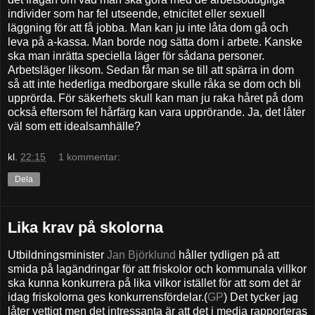
individer som har fel utseende, etnicitet eller sexuell
läggning för att få jobba. Man kan ju inte låta dom gå och
leva på a-kassa. Man borde nog sätta dom i arbete. Kanske
ska man inrätta speciella läger för sådana personer.
Arbetsläger liksom. Sedan får man se till att spärra in dom
så att inte hederliga medborgare skulle råka se dom och bli
upprörda. För säkerhets skull kan man ju raka håret på dom
också eftersom fel hårfärg kan vara upprörande. Ja, det låter
väl som ett idealsamhälle?
kl.
22:15
1 kommentar:
Dela
Lika krav på skolorna
Utbildningsminister
Jan Björklund
håller tydligen på att
smida på lagändringar för att friskolor och kommunala villkor
ska kunna konkurrera på lika vilkor istället för att som det är
idag friskolorna ges konkurrensfördelar.(
GP
) Det tycker jag
låter vettigt men det intressanta är att det i media rapporteras