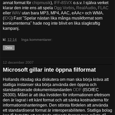
annat format för
chipmusik
),
IFF
-
8SVX
o.s.v. I själva verket
klarar den inte ens att spela
Ogg Vorbis
,
RealAudio
,
FLAC
eller
WAV
utan bara MP3, MP4, AAC, eAAc+ och WMA.
(
IDG
) Fast "Spelar nästan lika många musikformat som
konkurrenterna" hade nog inte blivit en lika slagkraftig
kampanj.
kl.
12:14
Inga kommentarer:
Dela
12 december 2007
Microsoft gillar inte öppna filformat
Hollands riksdag ska diskutera om man ska börja kräva att
statliga instanser ska börja använda den öppna och
standardiserade dokumentstandarden
ODF
(ISO/IEC
26300). Målet är att öka livstiden för informationen efetrsom
den är lagrat i ett känt format och att sänka kostnaderna för
informationshanteringen. Den största fördelen att använda
ett standardiserat format är interoperabiliteten. Statliga bolag