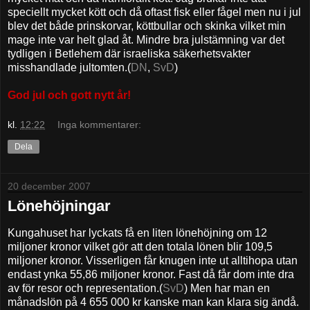
speciellt mycket kött och då oftast fisk eller fågel men nu i jul
blev det både prinskorvar, köttbullar och skinka vilket min
mage inte var helt glad åt. Mindre bra julstämning var det
tydligen i Betlehem där israeliska säkerhetsvakter
misshandlade jultomten.(
DN
,
SvD
)
God jul och gott nytt år!
kl.
12:22
Inga kommentarer:
Dela
20 december 2007
Lönehöjningar
Kungahuset har lyckats få en liten lönehöjning om 12
miljoner kronor vilket gör att den totala lönen blir 109,5
miljoner kronor. Visserligen får knugen inte ut alltihopa utan
endast ynka 55,86 miljoner kronor. Fast då får dom inte dra
av för resor och representation.(
SvD
) Men har man en
månadslön på 4 655 000 kr kanske man kan klara sig ändå.