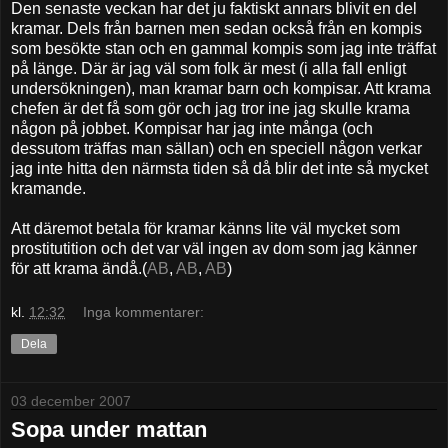
Den senaste veckan har det ju faktiskt annars blivit en del
kramar. Dels från barnen men sedan också från en kompis
som besökte stan och en gammal kompis som jag inte träffat
på länge. Där är jag väl som folk är mest (i alla fall enligt
undersökningen), man kramar barn och kompisar. Att krama
chefen är det få som gör och jag tror ine jag skulle krama
någon på jobbet. Kompisar har jag inte många (och
dessutom träffas man sällan) och en speciell någon verkar
jag inte hitta den närmsta tiden så då blir det inte så mycket
kramande.
Att däremot betala för kramar känns lite väl mycket som
prostitutition och det var väl ingen av dom som jag känner
för att krama ändå.(
AB
,
AB
,
AB
)
kl.
12:32
Inga kommentarer:
Dela
03 december 2007
Sopa under mattan