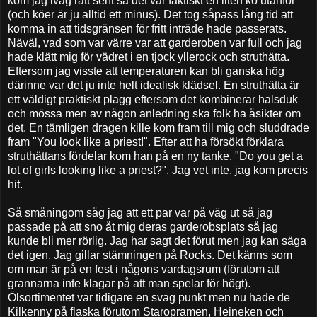
kom jag iväg rätt sent så det var faktiskt en liten kö utanför
(och köer är ju alltid ett minus). Det tog såpass lång tid att
komma in att tidsgränsen för fritt inträde hade passerats.
Näväl, vad som var värre var att garderoben var full och jag
hade klätt mig för vädret i en tjock yllerock och struthätta.
Eftersom jag visste att temperaturen kan bli ganska hög
därinne var det ju inte helt idealisk klädsel. En struthätta är
ett väldigt praktiskt plagg eftersom det kombinerar halsduk
och mössa men av någon anledning ska folk ha åsikter om
det. En tämligen dragen kille kom fram till mig och sluddrade
fram "You look like a priest!". Efter att ha försökt förklara
struthättans fördelar kom han på en ny tanke, "Do you get a
lot of girls looking like a priest?". Jag vet inte, jag kom precis
hit.
Så småningom såg jag att ett par var på väg ut så jag
passade på att sno åt mig deras garderobsplats så jag
kunde bli mer rörlig. Jag har sagt det förut men jag kan säga
det igen. Jag gillar stämningen på Rocks. Det känns som
om man är på en fest i någons vardagsrum (förutom att
grannarna inte klagar på att man spelar för högt).
Ölsortimentet var tidigare en svag punkt men nu hade de
Kilkenny på flaska förutom Staropramen, Heineken och