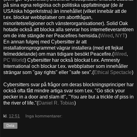
på sina egna religiösa och politiska uppfattningar (de är
USAiska högerkristna) än innehållet (vilket innebär att de
t.ex. blockar webbplatser om abortfrågan,
minoritetsreligioner och vänsterorganisationer). Solid Oak
hotade också att blocka alla servrar hos internetleverantören
om de inte stängde ner Peacefires hemsida.(
Wired
,
NYT
)
En annan fulgrej med Cybersitter är att
installationsprogrammet vägrar installera (med ett fejkat
felmeddelande) om man tidigare besökt Peacefire.(
Wired
,
PC World
) Cybersitter har också blockat t.ex. Amnesty
International och blockar t.ex. webbplatser som innehåller
strängar som "gay rights" eller "safe sex".(
Ethical Spectacle
)
Cybersitters svar på frågor om deras blockningsprinciper har
också ofta fått mindre artiga svar som t.ex. "Go stick your
pecker in a door and slam it!", "You are but a trickle of piss in
the river of life."(
Daniel R. Tobias
)
kl.
12:51
Inga kommentarer:
Dela