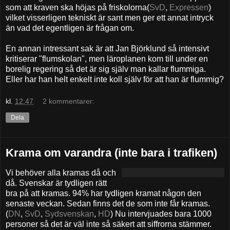
som att kraven ska höjas på friskolorna(
SvD
,
Expressen
)
vilket visserligen tekniskt är sant men ger ett annat intryck
än vad det egentligen är frågan om.
En annan intressant sak är att Jan Björklund så intensivt
kritiserar "flumskolan", men läroplanen kom till under en
borelig regering så det är sig själv man kallar flummiga.
Eller har han helt enkelt inte koll själv för att han är flummig?
kl.
12:47
2 kommentarer:
Dela
Krama om varandra (inte bara i trafiken)
Vi behöver alla kramas då och
då. Svenskar är tydligen rätt
bra på att kramas. 94% har tydligen kramat någon den
senaste veckan. Sedan finns det de som inte får kramas.
(
DN
,
SvD
,
Sydsvenskan
,
HD
) Nu intervjuades bara 1000
personer så det är väl inte så säkert att siffrorna stämmer.