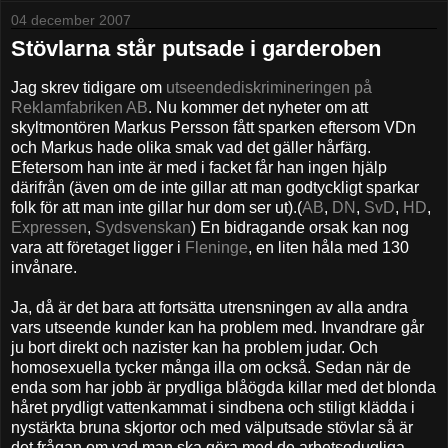
04 december 2007
Stövlarna står putsade i garderoben
Jag skrev tidigare om
utseendediskrimineringen på
Reklamfabriken AB
. Nu kommer det nyheter om att
skyltmontören Markus Persson fått sparken eftersom VDn
och Markus hade olika smak vad det gäller hårfärg.
Efetersom han inte är med i facket får han ingen hjälp
därifrån (även om de inte gillar att man godtyckligt sparkar
folk för att man inte gillar hur dom ser ut).(
AB
,
DN
,
SvD
,
HD
,
Expressen
,
Sydsvenskan
) En bidragande orsak kan nog
vara att företaget ligger i
Fleninge
, en liten håla med 130
invånare.
Ja, då är det bara att fortsätta utrensningen av alla andra
vars utseende kunder kan ha problem med. Invandrare går
ju bort direkt och nazister kan ha problem judar. Och
homosexuella tycker många illa om också. Sedan när de
enda som har jobb är prydliga blåögda killar med det blonda
håret prydligt vattenkammat i sindbena och stiligt klädda i
nystärkta bruna skjortor och med välputsade stövlar så är
det frågan om vad man ska göra med de arbetsodugliga