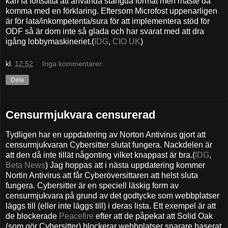
kan få fortsätta att använda stängda format men måste då
komma med en förklaring. Eftersom Microfost uppenarligen
är för lata/inkompetenta/sura för att implementera stöd för
ODF så är dom inte så glada och har svarat med att dra
igång lobbymaskineriet.(
IDG
,
CIO UK
)
kl.
12:52
Inga kommentarer:
Dela
Censurmjukvara censurerad
Tydligen har en uppdatering av Norton Antivirus gjort att
censurmjukvaran Cybersitter slutat fungera. Nackdelen är
att den då inte tillät någonting vilket knappast är bra.(
IDG
,
Beta News
) Jag hoppas att i nästa uppdatering kommer
Nortin Antivirus att får Cyberöversittaren att helst sluta
fungera. Cybersitter är en speciell läskig form av
censurmjukvara på grund av det godtycke som webbplatser
läggs till (eller inte läggs till) i deras lista. Ett exempel är att
de blockerade
Peacefire
efter att de påpekat att Solid Oak
(som gör Cybersitter) blockerar webbplatser snarare baserat