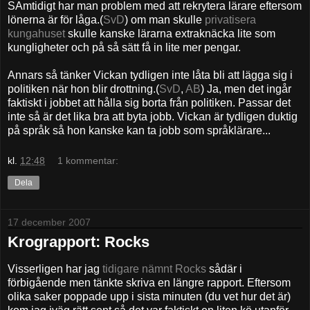
SAmtidigt har man problem med att rekrytera lärare eftersom
lönerna är för låga.(
SvD
) om man skulle
privatisera
kungahuset
skulle kanske lärarna extraknäcka lite som
kungligheter och på så sätt få in lite mer pengar.
Annars så tänker Vickan tydligen inte låta bli att lägga sig i
politiken när hon blir drottning.(
SvD
,
AB
) Ja, men det ingår
faktiskt i jobbet att hålla sig borta från politiken. Passar det
inte så är det lika bra att byta jobb. Vickan är tydligen duktig
på språk så hon kanske kan ta jobb som språklärare...
kl.
12:48
1 kommentar:
Dela
17 december 2007
Krograpport: Rocks
Visserligen har jag
tidigare nämnt Rocks
sådär i
förbigående men tänkte skriva en längre rapport. Eftersom
olika saker poppade upp i sista minuten (du vet hur det är)