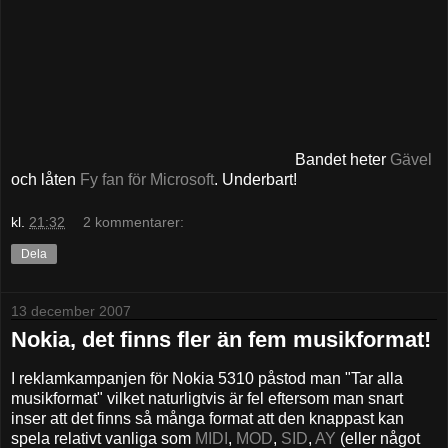
Bandet heter
Gävel
och låten
Fy fan för Microsoft
. Underbart!
kl.
21:32
2 kommentarer:
Dela
13 december 2007
Nokia, det finns fler än fem musikformat!
I reklamkampanjen för Nokia 5310 påstod man "Tar alla
musikformat" vilket naturligtvis är fel eftersom man snart
inser att det finns så många format att den knappast kan
spela relativt vanliga som
MIDI
,
MOD
,
SID
,
AY
(eller något