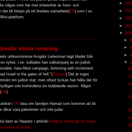
►
20
ske någon som har mer erfarenhet av fram- och
►
20
n det bli början på ett bredare samarbete(
DN
) som t.ex.
ini-plattform.
►
20
►
20
▼
20
►
►
öreslår etnisk rensning
►
o
els utrikesminister Avigdor Lieberman tagit bladet från
▼
s
en nyhet, t.ex. kallades han valkampanj av en judisk
inable, hate-filled campaign, brimming with incitement
M
ead Israel to the gates of hell."(
Forward
) Det är ingen
S
etniskt ren judisk stat, men oftast lyckas han hålla det för
A
 tydligen inte komtrollera sin bubblande rasism. Något
(
DN
)
F
artikel i
DN
läsa om familjen Hamad som kommer att bli
e råkar vara palestinier och inte judar.
R
Is
ke bäst av Haaretz i artikeln
Political learnings for make
Al
us nation of Israel
.