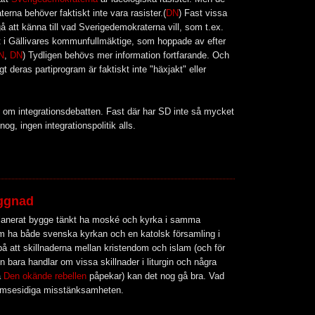
rna behöver faktiskt inte vara rasister.(
DN
) Fast vissa
å att känna till vad Sverigedemokraterna vill, som t.ex.
 i Gällivares kommunfullmäktige, som hoppade av efter
N
,
DN
) Tydligen behövs mer information fortfarande. Och
igt deras partiprogram är faktiskt inte "häxjakt" eller
om integrationsdebatten. Fast där har SD inte så mycket
g, ingen integrationspolitik alls.
yggnad
planerat bygge tänkt ha moské och kyrka i samma
 ha både svenska kyrkan och en katolsk församling i
å att skillnaderna mellan kristendom och islam (och för
 bara handlar om vissa skillnader i liturgin och några
å
Den okände rebellen
påpekar) kan det nog gå bra. Vad
n ömsesidiga misstänksamheten.