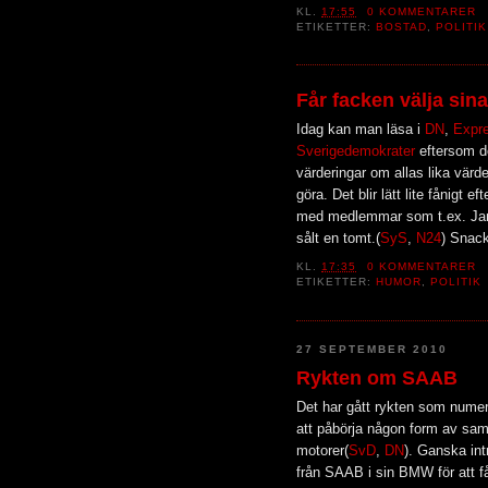
KL.
17:55
0 KOMMENTARER
ETIKETTER:
BOSTAD
,
POLITIK
Får facken välja si
Idag kan man läsa i
DN
,
Expr
Sverigedemokrater
eftersom d
värderingar om allas lika värde
göra. Det blir lätt lite fånigt
med medlemmar som t.ex. Jan 
sålt en tomt.(
SyS
,
N24
) Snack
KL.
17:35
0 KOMMENTARER
ETIKETTER:
HUMOR
,
POLITIK
27 SEPTEMBER 2010
Rykten om SAAB
Det har gått rykten som nume
att påbörja någon form av sam
motorer(
SvD
,
DN
). Ganska int
från SAAB i sin BMW för att få