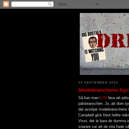
29 SEPTEMBER 2010
Modebranchens hyck
Så kan man i
DN
läsa att päls
pälsbranschen. Jo, att dom ty
det avslöjar modebranschens 
Campbell gick förut hellre nak
Visst, det är bara de dumma o
snarare var att de inta hade s