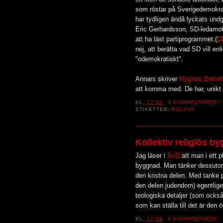
som röstar på Sverigedemokrate
har tydligen ändå lyckats undg
Eric Gerhardsson, SD-ledamot
att ha läst partiprogrammet.(
D
nej, att berätta vad SD vill enl
"odemokratiskt".
Annars skriver
Magnus Betnér
att komma med. De har, unikt no
KL.
17:32
0 KOMMENTARER
ETIKETTER:
POLITIK
Kollektiv religiös b
Jag läser i
SvD
att man i ett 
byggnad. Man tänker dessutom
den kristna delen. Med tanke p
den delen judendom) egentligen
teologiska detaljer (som ocks
som kan ställa till det är de
KL.
17:08
0 KOMMENTARER