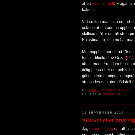
åt ett
speciellt håll
. Frågan är 
bakom.
Vidare kan man läsa om att det
ockuperat område nu upphört.
skillnad ställer det till stora
Palestina. Jo, och nu har man 
Mer hoppfullt ser det ut för d
Israels blockad av Gaza.(
DN
)
attackerade Freedom Flotilla 
dålig press efter det och vill 
gången inte är några "otrogna" 
stoppades den utan dödsfall.(
KL.
19:47
1 KOMMENTARER
ETIKETTER:
DATORER
23 SEPTEMBER 2010
Alla vet eller bryr si
Jag
skrev tidigare
om att alla n
en sten de senaste årtiondet, 