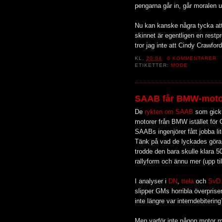
pengarna går in, går moralen u
Nu kan kanske några tycka att
skinnet är egentligen en restpr
tror jag inte att Cindy Crawfo
KL.
20:04
0 KOMMENTARER
ETIKETTER:
MODE
SAAB får BMW-moto
De
rykten om SAAB
som gick 
motorer från BMW istället för
SAABs ingenjörer fått jobba li
Tänk på vad de lyckades göra 
trodde den bara skulle klara 
rallyform och ännu mer (upp ti
I analyser i
DN
,
ttela
och
SvD
slipper GMs horribla överpris
inte längre var interndebitering
Men varför inte någon motor m