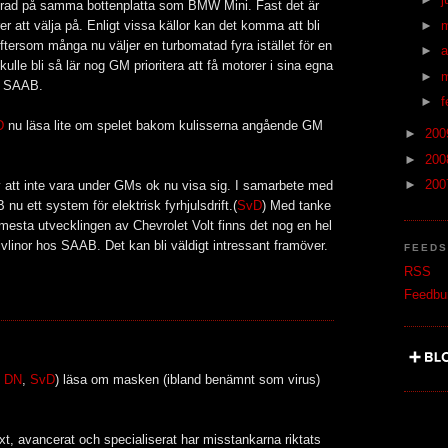
rad på samma bottenplatta som BMW Mini. Fast det är
örer att välja på. Enligt vissa källor kan det komma att bli
►
eftersom många nu väljer en turbomatad fyra istället för en
►
a
lle bli så lär nog GM prioritera att få motorer i sina egna
►
ll SAAB.
►
f
D
nu läsa lite om spelet bakom kulisserna angående GM
►
20
►
20
►
20
v att inte vara under GMs ok nu visa sig. I samarbete med
u ett system för elektrisk fyrhjulsdrift.(
SvD
) Med tanke
sta utvecklingen av Chevrolet Volt finns det nog en hel
vlinor hos SAAB. Det kan bli väldigt intressant framöver.
FEED
RSS
Feedbu
,
DN
,
SvD
) läsa om masken (ibland benämnt som virus)
t, avancerat och specialiserat har misstankarna riktats