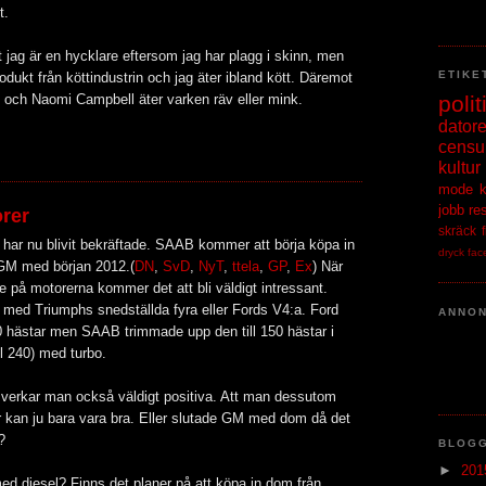
t.
 jag är en hycklare eftersom jag har plagg i skinn, men
ETIKE
odukt från köttindustrin och jag äter ibland kött. Däremot
polit
rd och Naomi Campbell äter varken räv eller mink.
datore
censu
kultur
mode
jobb
re
rer
skräck
har nu blivit bekräftade. SAAB kommer att börja köpa in
dryck
fac
 GM med början 2012.(
DN
,
S
v
D
,
NyT
,
ttela
,
GP
,
Ex
) När
te på motorerna kommer det att bli väldigt intressant.
med Triumphs snedställda fyra eller Fords V4:a. Ford
ANNO
50 hästar men SAAB trimmade upp den till 150 hästar i
ll 240) med turbo.
verkar man också väldigt positiva. Att man dessutom
er kan ju bara vara bra. Eller slutade GM med dom då det
?
BLOG
►
20
ed diesel? Finns det planer på att köpa in dom från