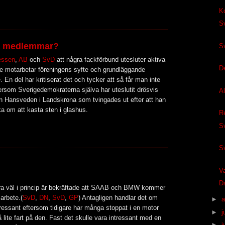
Ko
S
na medlemmar?
S
essen
,
AB
och
S
vD
att några fackförbund utesluter aktiva
D
e motarbetar föreningens syfte och grundläggande
. En del har kritiserat det och tycker att så får man inte
 eftersom Sverigedemokraterna själva har uteslutit drösvis
Al
Hansveden i Landskrona som tvingades ut efter att han
a om att kasta sten i glashus.
Re
S
S
V
D
ra väl i princip är bekräftade att SAAB och BMW kommer
arbete.(
SvD
,
DN
,
SvD
,
GP
) Antagligen handlar det om
►
a
ressant eftersom tidigare har många stoppat i en motor
►
j
 lite fart på den. Fast det skulle vara intressant med en
►
j