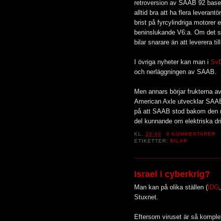
retroversion av SAAB 92 base
alltid bra att ha flera leverant
brist på fyrcylindriga motorer 
beninslukande V6:a. Om det sku
bilar snarare än att leverera ti
I övriga nyheter kan man i
Sv
och nerläggningen av SAAB.
Men annars börjar frukterna a
American Axle utvecklar SAAB n
på att SAAB stod bakom den me
del kunnande om elektriska dri
KL.
20:40
0 KOMMENTARER
ETIKETTER:
BILAR
Israel i cyberkrig?
Man kan på olika ställen (
IDG
Stuxnet.
Eftersom viruset är så komplex