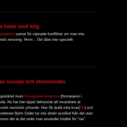
 hotar med krig
okraterna
varnar för väpnade konflikter om man inte
isk rensning. Hmm... Det låter inte speciellt
as sociala och ekonomiska
oppskiktet inom
Sverigedemokraterna
(förstanamn i
roda. Nu har han öppet deklarerat att invandrare är
iskt rasistiskt yttrande. Han får ändå sitta kvar(
DN
) och
eterare Björn Söder tar inte direkt avstånd från det utan
ftersom det är det ordet man använder istället för "ras"