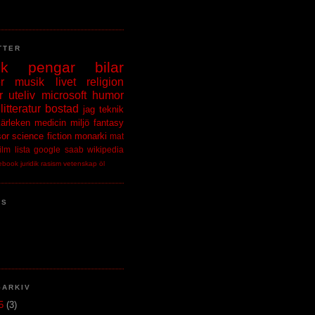
TTER
ik
pengar
bilar
r
musik
livet
religion
r
uteliv
microsoft
humor
litteratur
bostad
jag
teknik
kärleken
medicin
miljö
fantasy
sor
science fiction
monarki
mat
film
lista
google
saab
wikipedia
ebook
juridik
rasism
vetenskap
öl
NS
GARKIV
15
(3)