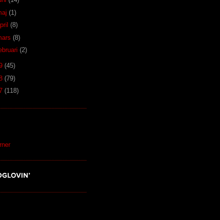
maj
(1)
pril
(8)
mars
(8)
ebruari
(2)
09
(45)
08
(79)
07
(118)
S
rner