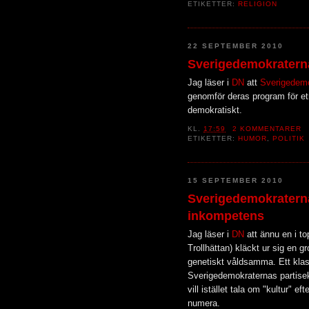
ETIKETTER:
RELIGION
22 SEPTEMBER 2010
Sverigedemokraterna
Jag läser i
DN
att
Sverigedem
genomför deras program för etn
demokratiskt.
KL.
17:59
2 KOMMENTARER
ETIKETTER:
HUMOR
,
POLITIK
15 SEPTEMBER 2010
Sverigedemokratern
inkompetens
Jag läser i
DN
att ännu en i t
Trollhättan) kläckt ur sig en g
genetiskt våldsamma. Ett klass
Sverigedemokraternas partisekr
vill istället tala om "kultur" e
numera.