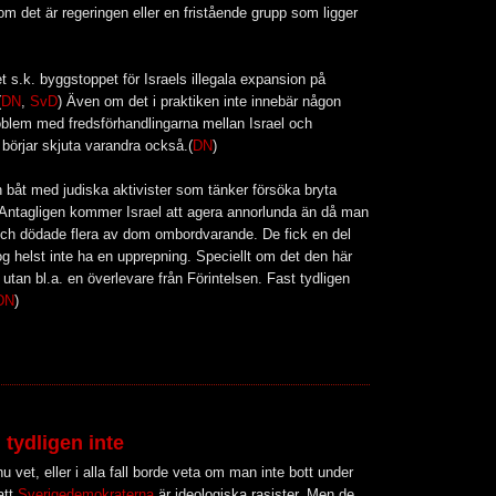
om det är regeringen eller en fristående grupp som ligger
 s.k. byggstoppet för Israels illegala expansion på
(
DN
,
SvD
) Även om det i praktiken inte innebär någon
 problem med fredsförhandlingarna mellan Israel och
börjar skjuta varandra också.(
DN
)
en båt med judiska aktivister som tänker försöka bryta
 Antagligen kommer Israel att agera annorlunda än då man
och dödade flera av dom ombordvarande. De fick en del
nog helst inte ha en upprepning. Speciellt om det den här
utan bl.a. en överlevare från Förintelsen. Fast tydligen
DN
)
g tydligen inte
u vet, eller i alla fall borde veta om man inte bott under
att
Sverigedemokraterna
är ideologiska rasister. Men de