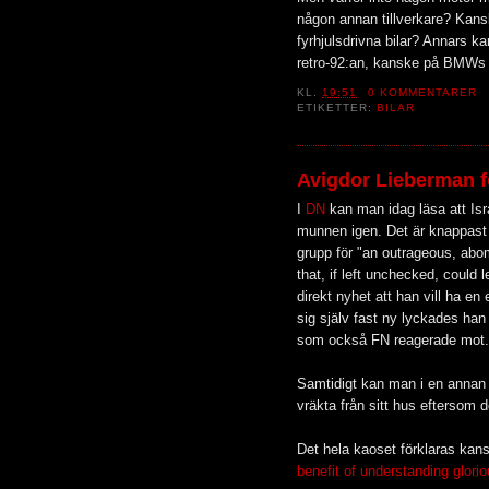
någon annan tillverkare? Kan
fyrhjulsdrivna bilar? Annars ka
retro-92:an, kanske på BMWs M
KL.
19:51
0 KOMMENTARER
ETIKETTER:
BILAR
Avigdor Lieberman f
I
DN
kan man idag läsa att Isra
munnen igen. Det är knappast 
grupp för "an outrageous, abom
that, if left unchecked, could l
direkt nyhet att han vill ha en 
sig själv fast ny lyckades han
som också FN reagerade mot.
Samtidigt kan man i en annan 
vräkta från sitt hus eftersom d
Det hela kaoset förklaras kans
benefit of understanding glorio