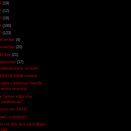
14
(19)
13
(12)
12
(18)
11
(100)
10
(123)
december
(4)
november
(20)
ktober
(21)
eptember
(17)
odebranchens hyckleri
AAB får BMW-motorer
vigdor Lieberman föreslår
etnisk rensning
år facken välja sina
medlemmar?
ykten om SAAB
rael i cyberkrig?
la vet eller bryr sig tydligen
inte