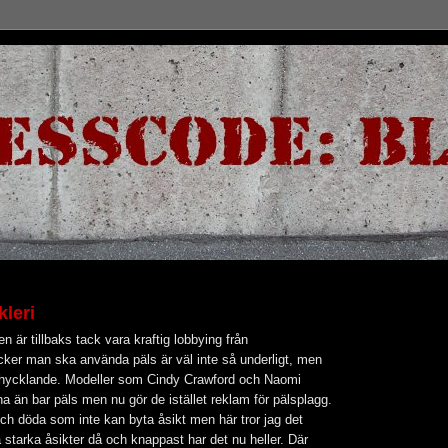
leri
en är tillbaks tack vara kraftig lobbying från
cker man ska använda päls är väl inte så underligt, men
hycklande. Modeller som Cindy Crawford och Naomi
na än bar päls men nu gör de istället reklam för pälsplagg.
ch döda som inte kan byta åsikt men här tror jag det
å starka åsikter då och knappast har det nu heller. Där