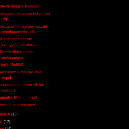
llektiv religiös byggnad
verigedemokraterna hotar med
krig
verigedemokraternas sociala
och ekonomiska inkomp...
et alla redan vet om
Sverigedemokraterna
lianspartierna räddar
minknäringen
ligiöst bokbål
verigedemokraternas nya
utspel
verigedemokraterna vill ha
klädpolis
ad döljer Moderaterna?
anmark och censuren
ugusti
(16)
uli
(12)
uni
(14)