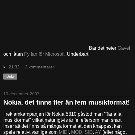
Bandet heter
Gävel
och låten
Fy fan för Microsoft
. Underbart!
kl.
21:32
2 kommentarer:
Dela
13 december 2007
Nokia, det finns fler än fem musikformat!
I reklamkampanjen för Nokia 5310 påstod man "Tar alla
musikformat" vilket naturligtvis är fel eftersom man snart
inser att det finns så många format att den knappast kan
spela relativt vanliga som
MIDI
,
MOD
,
SID
,
AY
(eller något