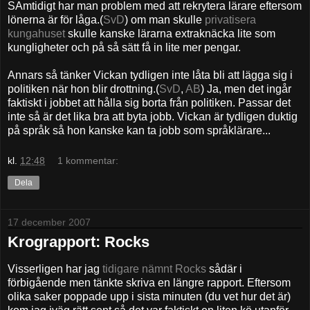
SAmtidigt har man problem med att rekrytera lärare eftersom
lönerna är för låga.(
SvD
) om man skulle
privatisera
kungahuset
skulle kanske lärarna extraknäcka lite som
kungligheter och på så sätt få in lite mer pengar.
Annars så tänker Vickan tydligen inte låta bli att lägga sig i
politiken när hon blir drottning.(
SvD
,
AB
) Ja, men det ingår
faktiskt i jobbet att hålla sig borta från politiken. Passar det
inte så är det lika bra att byta jobb. Vickan är tydligen duktig
på språk så hon kanske kan ta jobb som språklärare...
kl.
12:48
1 kommentar:
Dela
17 december 2007
Krograpport: Rocks
Visserligen har jag
tidigare nämnt Rocks
sådär i
förbigående men tänkte skriva en längre rapport. Eftersom
olika saker poppade upp i sista minuten (du vet hur det är)