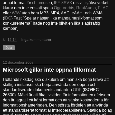
annat format för
chipmusik
),
IFF
-
8SVX
o.s.v. I själva verket
klarar den inte ens att spela
Ogg Vorbis
,
RealAudio
,
FLAC
eller
WAV
utan bara MP3, MP4, AAC, eAAc+ och WMA.
(
IDG
) Fast "Spelar nästan lika många musikformat som
konkurrenterna" hade nog inte blivit en lika slagkraftig
kampanj.
kl.
12:14
Inga kommentarer:
Dela
12 december 2007
Microsoft gillar inte öppna filformat
Hollands riksdag ska diskutera om man ska börja kräva att
statliga instanser ska börja använda den öppna och
standardiserade dokumentstandarden
ODF
(ISO/IEC
26300). Målet är att öka livstiden för informationen efetrsom
den är lagrat i ett känt format och att sänka kostnaderna för
informationshanteringen. Den största fördelen att använda
ett standardiserat format är interoperabiliteten. Statliga bolag