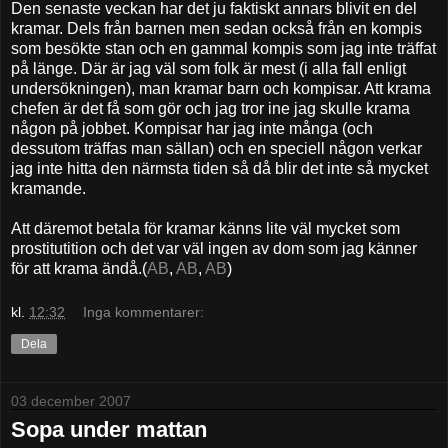
Den senaste veckan har det ju faktiskt annars blivit en del
kramar. Dels från barnen men sedan också från en kompis
som besökte stan och en gammal kompis som jag inte träffat
på länge. Där är jag väl som folk är mest (i alla fall enligt
undersökningen), man kramar barn och kompisar. Att krama
chefen är det få som gör och jag tror ine jag skulle krama
någon på jobbet. Kompisar har jag inte många (och
dessutom träffas man sällan) och en speciell någon verkar
jag inte hitta den närmsta tiden så då blir det inte så mycket
kramande.
Att däremot betala för kramar känns lite väl mycket som
prostitutition och det var väl ingen av dom som jag känner
för att krama ändå.(
AB
,
AB
,
AB
)
kl.
12:32
Inga kommentarer:
Dela
03 december 2007
Sopa under mattan