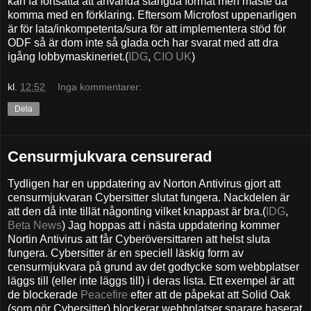
kan få fortsätta att använda stängda format men måste då
komma med en förklaring. Eftersom Microfost uppenarligen
är för lata/inkompetenta/sura för att implementera stöd för
ODF så är dom inte så glada och har svarat med att dra
igång lobbymaskineriet.(
IDG
,
CIO UK
)
kl.
12:52
Inga kommentarer:
Dela
Censurmjukvara censurerad
Tydligen har en uppdatering av Norton Antivirus gjort att
censurmjukvaran Cybersitter slutat fungera. Nackdelen är
att den då inte tillät någonting vilket knappast är bra.(
IDG
,
Beta News
) Jag hoppas att i nästa uppdatering kommer
Nortin Antivirus att får Cyberöversittaren att helst sluta
fungera. Cybersitter är en speciell läskig form av
censurmjukvara på grund av det godtycke som webbplatser
läggs till (eller inte läggs till) i deras lista. Ett exempel är att
de blockerade
Peacefire
efter att de påpekat att Solid Oak
(som gör Cybersitter) blockerar webbplatser snarare baserat