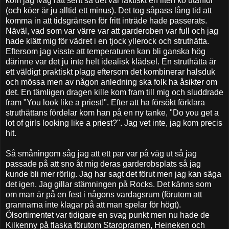
kom jag iväg rätt sent så det var faktiskt en liten kö utanför
(och köer är ju alltid ett minus). Det tog såpass lång tid att
komma in att tidsgränsen för fritt inträde hade passerats.
Näväl, vad som var värre var att garderoben var full och jag
hade klätt mig för vädret i en tjock yllerock och struthätta.
Eftersom jag visste att temperaturen kan bli ganska hög
därinne var det ju inte helt idealisk klädsel. En struthätta är
ett väldigt praktiskt plagg eftersom det kombinerar halsduk
och mössa men av någon anledning ska folk ha åsikter om
det. En tämligen dragen kille kom fram till mig och sluddrade
fram "You look like a priest!". Efter att ha försökt förklara
struthättans fördelar kom han på en ny tanke, "Do you get a
lot of girls looking like a priest?". Jag vet inte, jag kom precis
hit.
Så småningom såg jag att ett par var på väg ut så jag
passade på att sno åt mig deras garderobsplats så jag
kunde bli mer rörlig. Jag har sagt det förut men jag kan säga
det igen. Jag gillar stämningen på Rocks. Det känns som
om man är på en fest i någons vardagsrum (förutom att
grannarna inte klagar på att man spelar för högt).
Ölsortimentet var tidigare en svag punkt men nu hade de
Kilkenny på flaska förutom Staropramen, Heineken och