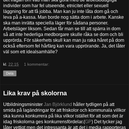
individer som har fel utseende, etnicitet eller sexuell
läggning för att få jobba. Man kan ju inte låta dom gå och
leva på a-kassa. Man borde nog sätta dom i arbete. Kanske
ska man inrätta speciella läger för sådana personer.
Arbetsläger liksom. Sedan får man se till att spärra in dom
så att inte hederliga medborgare skulle råka se dom och bli
upprörda. För säkerhets skull kan man ju raka håret på dom
också eftersom fel hårfärg kan vara upprörande. Ja, det låter
väl som ett idealsamhälle?
kl.
22:15
1 kommentar:
Dela
Lika krav på skolorna
Utbildningsminister
Jan Björklund
håller tydligen på att
smida på lagändringar för att friskolor och kommunala villkor
ska kunna konkurrera på lika vilkor istället för att som det är
idag friskolorna ges konkurrensfördelar.(
GP
) Det tycker jag
låter vettigt men det intressanta är att det i media rapporteras