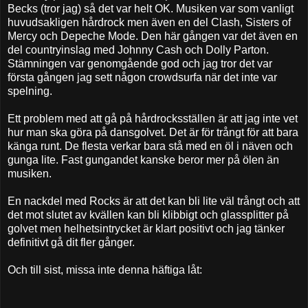
Becks (tror jag) så det var helt OK. Musiken var som vanligt
huvudsakligen hårdrock men även en del Clash, Sisters of
Mercy och Depeche Mode. Den här gången var det även en
del countryinslag med Johnny Cash och Dolly Parton.
Stämningen var genomgående god och jag tror det var
första gången jag sett någon crowdsurfa när det inte var
spelning.
Ett problem med att gå på hårdrocksställen är att jag inte vet
hur man ska göra på dansgolvet. Det är för trångt för att bara
känga runt. De flesta verkar bara stå med en öl i näven och
gunga lite. Fast gungandet kanske beror mer på ölen än
musiken.
En nackdel med Rocks är att det kan bli lite väl trångt och att
det mot slutet av kvällen kan bli klibbigt och glassplitter på
golvet men helhetsintrycket är klart positivt och jag tänker
definitivt gå dit fler gånger.
Och till sist, missa inte denna häftiga låt: