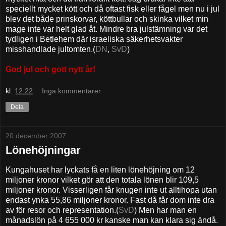
speciellt mycket kött och då oftast fisk eller fågel men nu i jul
blev det både prinskorvar, köttbullar och skinka vilket min
mage inte var helt glad åt. Mindre bra julstämning var det
tydligen i Betlehem där israeliska säkerhetsvakter
misshandlade jultomten.(
DN
,
SvD
)
God jul och gott nytt år!
kl.
12:22
Inga kommentarer:
Dela
20 december 2007
Lönehöjningar
Kungahuset har lyckats få en liten lönehöjning om 12
miljoner kronor vilket gör att den totala lönen blir 109,5
miljoner kronor. Visserligen får knugen inte ut alltihopa utan
endast ynka 55,86 miljoner kronor. Fast då får dom inte dra
av för resor och representation.(
SvD
) Men har man en
månadslön på 4 655 000 kr kanske man kan klara sig ändå.