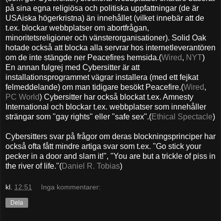
på sina egna religiösa och politiska uppfattningar (de är
USAiska högerkristna) än innehållet (vilket innebär att de
t.ex. blockar webbplatser om abortfrågan,
minoritetsreligioner och vänsterorganisationer). Solid Oak
hotade också att blocka alla servrar hos internetleverantören
om de inte stängde ner Peacefires hemsida.(
Wired
,
NYT
)
En annan fulgrej med Cybersitter är att
installationsprogrammet vägrar installera (med ett fejkat
felmeddelande) om man tidigare besökt Peacefire.(
Wired
,
PC World
) Cybersitter har också blockat t.ex. Amnesty
International och blockar t.ex. webbplatser som innehåller
strängar som "gay rights" eller "safe sex".(
Ethical Spectacle
)
Cybersitters svar på frågor om deras blockningsprinciper har
också ofta fått mindre artiga svar som t.ex. "Go stick your
pecker in a door and slam it!", "You are but a trickle of piss in
the river of life."(
Daniel R. Tobias
)
kl.
12:51
Inga kommentarer:
Dela