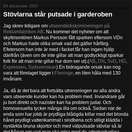
04 december 2007
Stövlarna står putsade i garderoben
Jag skrev tidigare om
utseendediskrimineringen på
Reklamfabriken AB
. Nu kommer det nyheter om att
skyltmontören Markus Persson fått sparken eftersom VDn
och Markus hade olika smak vad det gäller hårfärg.
Efetersom han inte är med i facket får han ingen hjälp
därifrån (även om de inte gillar att man godtyckligt sparkar
folk för att man inte gillar hur dom ser ut).(
AB
,
DN
,
SvD
,
HD
,
Expressen
,
Sydsvenskan
) En bidragande orsak kan nog
vara att företaget ligger i
Fleninge
, en liten håla med 130
invånare.
Ja, då är det bara att fortsätta utrensningen av alla andra
vars utseende kunder kan ha problem med. Invandrare går
ju bort direkt och nazister kan ha problem judar. Och
homosexuella tycker många illa om också. Sedan när de
enda som har jobb är prydliga blåögda killar med det blonda
håret prydligt vattenkammat i sindbena och stiligt klädda i
nystärkta bruna skjortor och med välputsade stövlar så är
det frågan om vad man ska göra med de arbetsodugliga