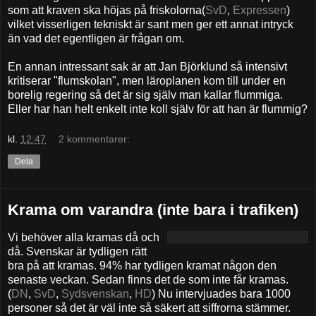
som att kraven ska höjas på friskolorna(
SvD
,
Expressen
)
vilket visserligen tekniskt är sant men ger ett annat intryck
än vad det egentligen är frågan om.
En annan intressant sak är att Jan Björklund så intensivt
kritiserar "flumskolan", men läroplanen kom till under en
borelig regering så det är sig själv man kallar flummiga.
Eller har han helt enkelt inte koll själv för att han är flummig?
kl.
12:47
2 kommentarer:
Dela
Krama om varandra (inte bara i trafiken)
Vi behöver alla kramas då och
då. Svenskar är tydligen rätt
bra på att kramas. 94% har tydligen kramat någon den
senaste veckan. Sedan finns det de som inte får kramas.
(
DN
,
SvD
,
Sydsvenskan
,
HD
) Nu intervjuades bara 1000
personer så det är väl inte så säkert att siffrorna stämmer.