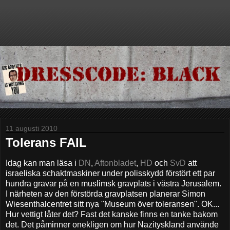
11 augusti 2010
Tolerans FAIL
Idag kan man läsa i
DN
,
Aftonbladet
,
HD
och
SvD
att
israeliska schaktmaskiner under polisskydd förstört ett par
hundra gravar på en muslimsk gravplats i västra Jerusalem.
I närheten av den förstörda gravplatsen planerar Simon
Wiesenthalcentret sitt nya "Museum över toleransen". OK...
Hur vettigt låter det? Fast det kanske finns en tanke bakom
det. Det påminner onekligen om hur Nazityskland använde