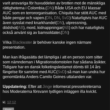
varit ansvariga för huvuddelen av brotten mot de mänskliga
rättigheterna i Colombia.(
DN
) Både USA och EU klassar
AUC som en terrororganisation. Chiquita har stött AUC med
både pengar och vapen.(
DN
,
DN
,
SvD
) Naturligtvis har AUC
även sysslat med knarkhandel(
DN
), utpressning,
dödshot(
AB
), mord, kidnappningar(
AB
) och har naturligtvis
också använt sig av barnsoldater.(
DN
)
Vilka
Blackwater
är behöver kanske ingen närmare
presentation.
Man kan ifrågasätta det lämpliga i att en person som sitter
som nämndeman i Migrationsdomstolen har sådana åsikter.
Tidigare har en dansk folketingsledamot dömts till 14 års
fängelse för samröre med AUC(
SvD
) så man kan undra hur
genomtänkta Anders Camilo Goines uttalanden var.
Uppdatering:
Efter att
Jinge
informerat pressekreterarna
hos Moderaterna försvann tydligen inläggen illa kvickt.
kl.
12:12
Dela