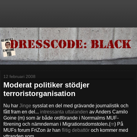
12 februari 2008
Moderat politiker stödjer
terroristorganisation
Nu har
Jinge
sysslat en del med grävande journalistik och
fått fram en del...
intressanta uttalanden
av Anders Camilo
Goine (m) som är både ordförande i Norrmalms MUF-
förening och nämndeman i Migrationsdomstolen.(
m
) På
MUFs forum FriZon är han
flitig debattör
och kommer med
yttranden som