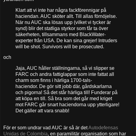
Klart att vi inte har några fackförennigar på
haciendan. AUC sköter allt. Till allas förnöjelse.
När nu AUC ska lösas upp (vilket vi tycker är
synd) blir det statliga styrkor som får ta över
säkerheten, tillsammans med BlackWater-
experter från USA. De kan sina grejer! Intruders
will be shot. Survivors will be prosecuted.
och
Jaja, AUC håller ställningarna, så vi slipper se
FARC och andra fattiglappar som inte fattat all
charm som finns i härliga 1700-tals-
haciendor. De gör sitt jobb där, gårdskarlarna
och pigorna! Så det står härliga till! Funderar på
att köpa en till. Så bra som det går med kriget
mot FARC går snart haciendorna upp ytterligare!
Det gäller att vara snabb!
För er som undrar vad AUC är så är det
Autodefensas
Unidas de Colombia
, en paramilitär organisation som har