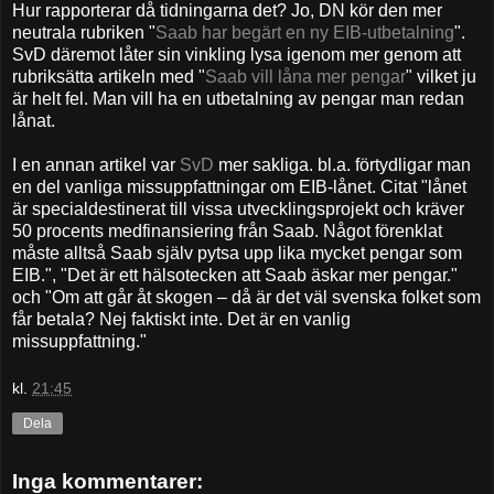
Hur rapporterar då tidningarna det? Jo, DN kör den mer
neutrala rubriken "
Saab har begärt en ny EIB-utbetalning
".
SvD däremot låter sin vinkling lysa igenom mer genom att
rubriksätta artikeln med "
Saab vill låna mer pengar
" vilket ju
är helt fel. Man vill ha en utbetalning av pengar man redan
lånat.
I en annan artikel var
SvD
mer sakliga. bl.a. förtydligar man
en del vanliga missuppfattningar om EIB-lånet. Citat "lånet
är specialdestinerat till vissa utvecklingsprojekt och kräver
50 procents medfinansiering från Saab. Något förenklat
måste alltså Saab själv pytsa upp lika mycket pengar som
EIB.", "Det är ett hälsotecken att Saab äskar mer pengar."
och "Om att går åt skogen – då är det väl svenska folket som
får betala? Nej faktiskt inte. Det är en vanlig
missuppfattning."
kl.
21:45
Dela
Inga kommentarer: