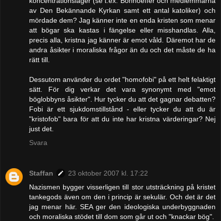
koncentrationsläger (se t.ex. Bonhoeffer och medlemmarna
av Den Bekännande Kyrkan samt ett antal katoliker) och
mördade dem? Jag känner inte en enda kristen som menar
att bögar ska kastas i fängelse eller misshandlas. Alla,
precis alla, kristna jag känner är emot våld. Däremot har de
andra åsikter i moraliska frågor än du och det måste de ha
rätt till.
Dessutom använder du ordet "homofobi" på ett helt felaktigt
sätt. För dig verkar det vara synonymt med "emot
böglobbyns åsikter". Hur tycker du att det gagnar debatten?
Fobi är ett sjukdomstillstånd - eller tycker du att du är
"kristofob" bara för att du inte har kristna värderingar? Nej
just det.
Svara
Staffan
23 oktober 2007 kl. 17:22
Nazismen bygger visserligen till stor utsträckning på kristet
tankegods även om den i princip är sekulär. Och det är det
jag menar här. SEA ger den ideologiska underbyggnaden
och moraliska stödet till dom som går ut och "knackar bög".