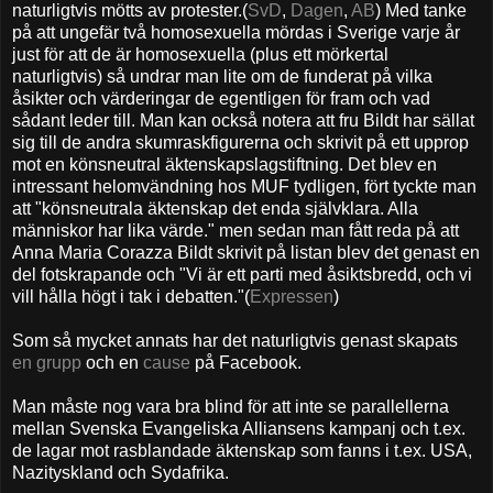
naturligtvis mötts av protester.(
SvD
,
Dagen
,
AB
) Med tanke
på att ungefär två homosexuella mördas i Sverige varje år
just för att de är homosexuella (plus ett mörkertal
naturligtvis) så undrar man lite om de funderat på vilka
åsikter och värderingar de egentligen för fram och vad
sådant leder till. Man kan också notera att fru Bildt har sällat
sig till de andra skumraskfigurerna och skrivit på ett upprop
mot en könsneutral äktenskapslagstiftning. Det blev en
intressant helomvändning hos MUF tydligen, fört tyckte man
att "könsneutrala äktenskap det enda självklara. Alla
människor har lika värde." men sedan man fått reda på att
Anna Maria Corazza Bildt skrivit på listan blev det genast en
del fotskrapande och "Vi är ett parti med åsiktsbredd, och vi
vill hålla högt i tak i debatten."(
Expressen
)
Som så mycket annats har det naturligtvis genast skapats
en grupp
och en
cause
på Facebook.
Man måste nog vara bra blind för att inte se parallellerna
mellan Svenska Evangeliska Alliansens kampanj och t.ex.
de lagar mot rasblandade äktenskap som fanns i t.ex. USA,
Nazityskland och Sydafrika.