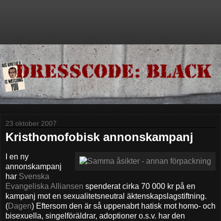
23 oktober 2007
Kristhomofobisk annonskampanj
I en ny
annonskampanj
har
Svenska
Evangeliska Alliansen
spenderat cirka 70 000 kr på en
kampanj mot en sexualitetsneutral äktenskapslagstiftning.
(
Dagen
) Eftersom den är så uppenabrt hatisk mot homo- och
bisexuella, singelföräldrar, adoptioner o.s.v. har den