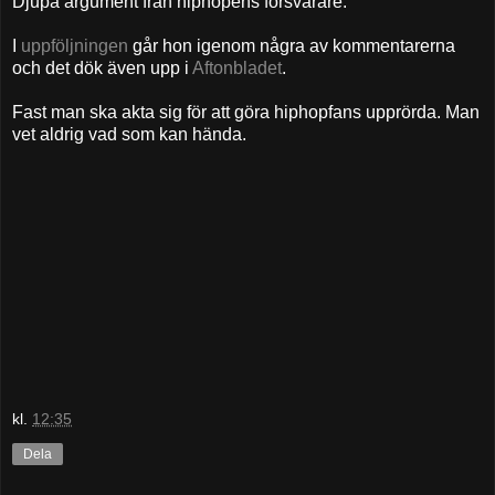
Djupa argument från hiphopens försvarare.
I
uppföljningen
går hon igenom några av kommentarerna
och det dök även upp i
Aftonbladet
.
Fast man ska akta sig för att göra hiphopfans upprörda. Man
vet aldrig vad som kan hända.
kl.
12:35
Dela