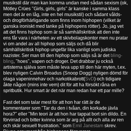
musikstil där man kan komma undan med sådan sexism (ok,
Mötley Crües "Girls, girls, girls" är kanske i samma klass
men det är en låg, inte en hel musikstil) och sådant vålds-
och drogförhärligande som finns inom hiphopen (vilket är
ganska ironiskt med tanke på hiphopens rötter). Jo, jag vet
att det finns hiphop som är så samhällskritisk att den inte
ens får vara i närheten av ett skivbolagskontor men nu pratar
vi om andel av all hiphop som säljs och då blir
sämhällskritisk hiphop ungefär lika vanligt som judiska
nazister. Ser man till den hiphop som säljs så är det
bling-
bling
, "hoes", vapen och droger. Det drabbar ju också
artisterna själva som måste leva upp till den här myten, t.ex.
blev nyligen Calvin Broadus (Snoop Dogg) nyligen dömd för
olaga vapeninnehav och narkotikabrott(
SvD
) och tidigare
åkte någon (mins inte vem) dit för att ha försökt råna en
spritbutik. Hur smart är det när man redan har ett par mille?
Fast det som talar mest för att hon har rätt är de
kommentarer som "Tar du den i tvåan, din korkade jävla
hora?" eller "Min teori är att hon har tappat bort sin dildo. En
förvirrad och bitter kvinna som är arg på allt och alla av ren
och skär sexuell frustration." som
Emil Janestam
skrev.