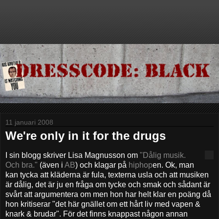
11 januari 2008
We're only in it for the drugs
I sin blogg skriver Lisa Magnusson om
"Dålig musik.
Och bra."
(även i
AB
) och klagar på
hiphop
en. Ok, man
kan tycka att kläderna är fula, texterna usla och att musiken
är dålig, det är ju en fråga om tycke och smak och sådant är
svårt att argumentera om men hon har helt klar en poäng då
hon kritiserar "det här gnället om ett hårt liv med vapen &
knark & brudar". För det finns knappast någon annan