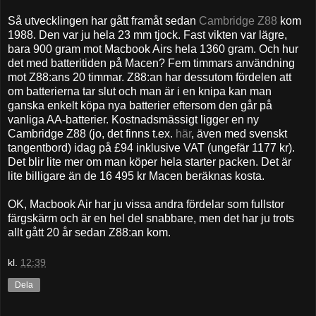
Så utvecklingen har gått framåt sedan
Cambridge Z88
kom
1988. Den var ju hela 23 mm tjock. Fast vikten var lägre,
bara 900 gram mot Macbook Airs hela 1360 gram. Och hur
det med batteritiden på Macen? Fem timmars användning
mot Z88:ans 20 timmar. Z88:an har dessutom fördelen att
om batterierna tar slut och man är i en knipa kan man
ganska enkelt köpa nya batterier eftersom den går på
vanliga AA-batterier. Kostnadsmässigt ligger en ny
Cambridge Z88 (jo, det finns t.ex.
här
, även med svenskt
tangentbord) idag på £94 inklusive VAT (ungefär 1177 kr).
Det blir lite mer om man köper hela starter packen. Det är
lite billigare än de 16 495 kr Macen beräknas kosta.
OK, Macbook Air har ju vissa andra fördelar som fullstor
färgskärm och är en hel del snabbare, men det har ju trots
allt gått 20 år sedan Z88:an kom.
kl.
12:39
Dela