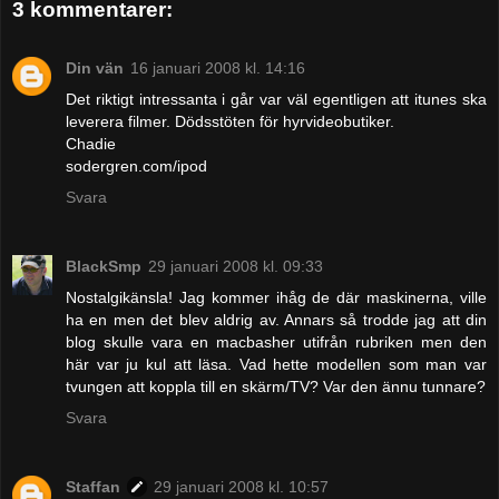
3 kommentarer:
Din vän
16 januari 2008 kl. 14:16
Det riktigt intressanta i går var väl egentligen att itunes ska
leverera filmer. Dödsstöten för hyrvideobutiker.
Chadie
sodergren.com/ipod
Svara
BlackSmp
29 januari 2008 kl. 09:33
Nostalgikänsla! Jag kommer ihåg de där maskinerna, ville
ha en men det blev aldrig av. Annars så trodde jag att din
blog skulle vara en macbasher utifrån rubriken men den
här var ju kul att läsa. Vad hette modellen som man var
tvungen att koppla till en skärm/TV? Var den ännu tunnare?
Svara
Staffan
29 januari 2008 kl. 10:57