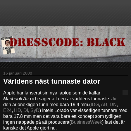
16 januari 2008
Världens näst tunnaste dator
Apple har lanserat sin nya laptop som de kallar
Macbook Air
och säger att den är världens tunnaste. Jo,
den är onekligen tunn med bara 19.4 mm.(
IDG
,
AB
,
DN
,
E24
,
HD
,
DI
,
SyD
) Intels Lorado var visserligen tunnare med
bara 17.8 mm men det vara bara ett koncept som tydligen
ingen nappade på att producera(
BusinessWeek
) fast det är
kanske det Apple gjort nu.